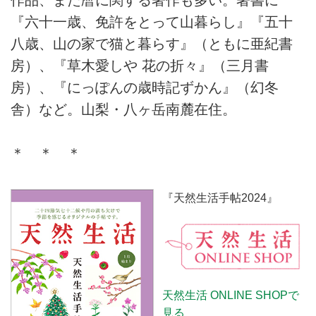
『六十一歳、免許をとって山暮らし』『五十
八歳、山の家で猫と暮らす』（ともに亜紀書
房）、『草木愛しや 花の折々』（三月書
房）、『にっぽんの歳時記ずかん』（幻冬
舎）など。山梨・八ヶ岳南麓在住。
＊ ＊ ＊
『天然生活手帖2024』
天然生活 ONLINE SHOPで
見る