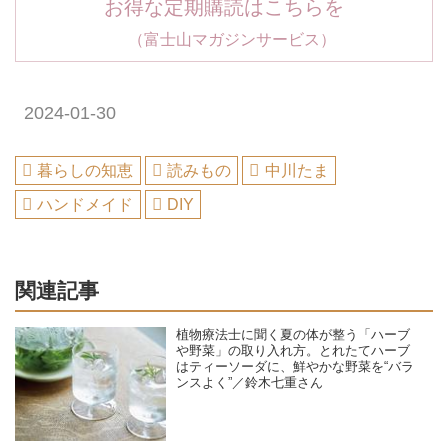
お得な定期購読はこちらを
（富士山マガジンサービス）
2024-01-30
暮らしの知恵
読みもの
中川たま
ハンドメイド
DIY
関連記事
植物療法士に聞く夏の体が整う「ハーブ
や野菜」の取り入れ方。とれたてハーブ
はティーソーダに、鮮やかな野菜を“バラ
ンスよく”／鈴木七重さん