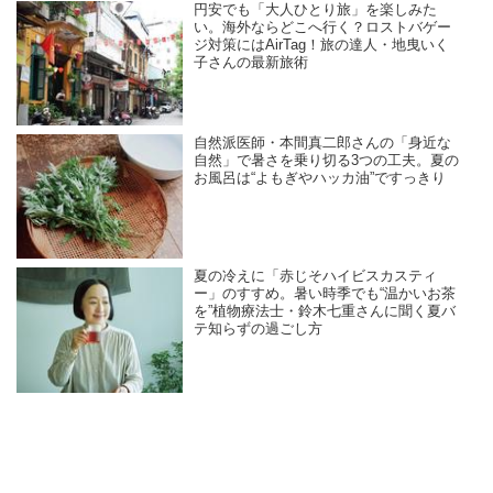
円安でも「大人ひとり旅」を楽しみた
い。海外ならどこへ行く？ロストバゲー
ジ対策にはAirTag！旅の達人・地曳いく
子さんの最新旅術
自然派医師・本間真二郎さんの「身近な
自然」で暑さを乗り切る3つの工夫。夏の
お風呂は“よもぎやハッカ油”ですっきり
夏の冷えに「赤じそハイビスカスティ
ー」のすすめ。暑い時季でも“温かいお茶
を”植物療法士・鈴木七重さんに聞く夏バ
テ知らずの過ごし方