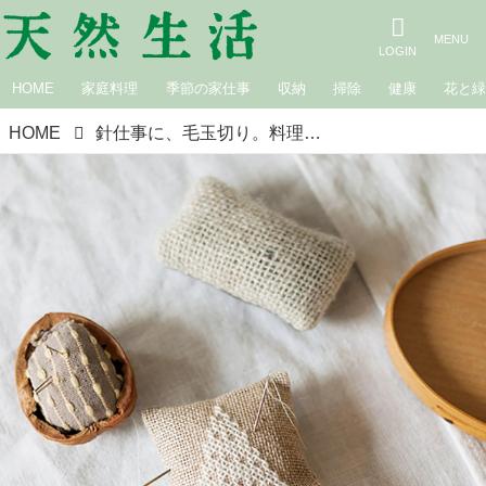
HOME
家庭料理
季節の家仕事
収納
掃除
健康
花と
HOME
針仕事に、毛玉切り。料理家・中川たまさんの“黙々と作業を楽しむ”冬の夜長仕事