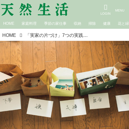
HOME
家庭料理
季節の家仕事
収納
掃除
健康
花と
HOME
「実家の片づけ」7つの実践法。親の気持ちに共感し、プラスの言葉で寄り添う／OURHOME・Emiさん