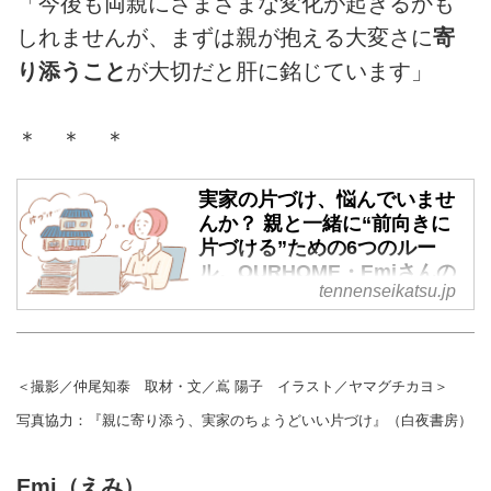
「今後も両親にさまざまな変化が起きるかも
しれませんが、まずは親が抱える大変さに
寄
り添うこと
が大切だと肝に銘じています」
＊ ＊ ＊
実家の片づけ、悩んでいませ
んか？ 親と一緒に“前向きに
片づける”ための6つのルー
ル。OURHOME・Emiさんの
tennenseikatsu.jp
場合 - 天然生活web
親が毎日をより快適に過ごせるよ
う、いまから少しずつでも始めた
い実家の片づけ。経験者でもある
＜撮影／仲尾知泰 取材・文／嶌 陽子 イラスト／ヤマグチカヨ＞
OURHOME主宰のEmiさんに、親
写真協力：『親に寄り添う、実家のちょうどいい片づけ』（白夜書房）
子で一緒に気持ちよく取り組むた
めの6つのルールを聞いてみまし
た。（『天然生活』2022年9月号
Emi（えみ）