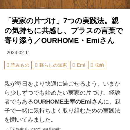
「実家の片づけ」7つの実践法。親
の気持ちに共感し、プラスの言葉で
寄り添う／OURHOME・Emiさん
2024-02-11
読みもの
暮らしの知恵
Emi
収納
親が毎日をより快適に過ごせるよう、いまか
ら少しずつでも始めたい実家の片づけ。経験
者でもある
OURHOME主宰のEmiさん
に、親
子で一緒に気持ちよく取り組むための実践法
を聞いてみました。
（『天然生活』2022年9月号掲載）