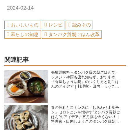
2024-02-14
おいしいもの
レシピ
読みもの
暮らしの知恵
タンパク質朝ごはん改革
関連記事
発酵調味料＋タンパク質の朝ごはんで、
ジメジメ梅雨も疲れ知らず。おすすめ
「香味しょうゆ麹」のつくり方と朝ごは
んのアイデア｜料理家・田内しょうこの
タンパク質朝ごはん改革
春の疲れとストレスに「しあわせホルモ
ン」セロトニンを増やす“タンパク質朝ご
はん”のアイデア。五月病も怖くない！｜
料理家・田内しょうこのタンパク質朝ご
はん改革