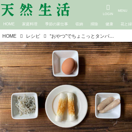
HOME
家庭料理
季節の家仕事
収納
掃除
健康
花と
HOME
レシピ
“おやつ”でちょこっとタンパク質不足を解消。間食で取り入れやすいタンパク質食材と、食欲がない日の朝ごはん｜料理家・田内しょうこのタンパク質朝ごはん改革