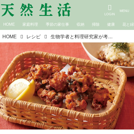
HOME
家庭料理
季節の家仕事
収納
掃除
健康
花と
HOME
レシピ
生物学者と料理研究家が考える理想のレシピ。血液サラサラ食材「納豆」の解説と「納豆と豚肉の天ぷら」のつくり方