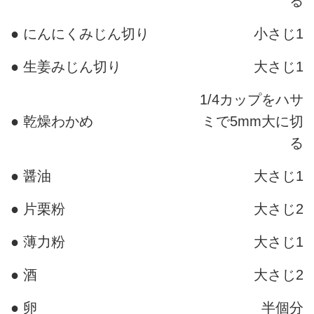
る
● にんにくみじん切り
小さじ1
● 生姜みじん切り
大さじ1
1/4カップをハサ
● 乾燥わかめ
ミで5mm大に切
る
● 醤油
大さじ1
● 片栗粉
大さじ2
● 薄力粉
大さじ1
● 酒
大さじ2
● 卵
半個分