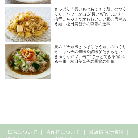
さっぱり「長いものあえそう麺」のつく
り方。パワーが出る“長いも”たっぷり！
梅干しやみょうがもおいしい夏の簡単あ
え麺｜松田美智子の季節の仕事
夏の「冷麺風さっぱりそう麺」のつくり
方。キムチの辛味＆酸味がたまらない！
きゅうりやツナ缶で“さっとできる”頼れ
る一皿｜松田美智子の季節の仕事
広告について
著作権について
書店様向け情報