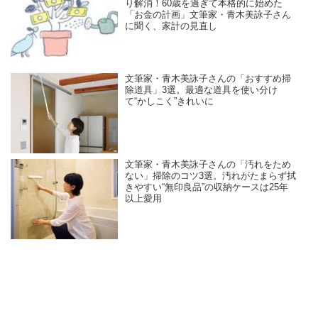
り解消！60歳を過ぎて本格的に始めた
「お金の計画」文筆家・青木美詠子さん
に聞く、家計の見直し
文筆家・青木美詠子さんの「おすすめ掃
除道具」3選。最適な道具を使い分け
て“かしこく”きれいに
文筆家・青木美詠子さんの「汚れをため
ない」掃除のコツ3選。汚れがたまらず拭
きやすい“無印良品”の収納ケースは25年
以上愛用