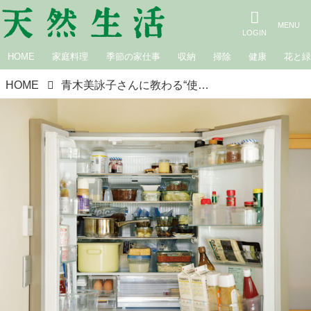
HOME
家庭料理
季節の家仕事
収納
掃除
健康
花と
HOME
青木美詠子さんに教わる“使いやすい冷蔵庫”。メインの「冷蔵室」は、容量の80%で見通しよく