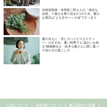
自然派医師・本間真二郎さんの「身近な
自然」で暑さを乗り切る3つの工夫。夏の
お風呂は“よもぎやハッカ油”ですっきり
夏の冷えに「赤じそハイビスカスティ
ー」のすすめ。暑い時季でも“温かいお茶
を”植物療法士・鈴木七重さんに聞く夏バ
テ知らずの過ごし方
広告について
著作権について
書店様向け情報