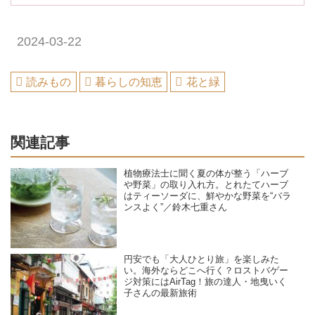
2024-03-22
読みもの
暮らしの知恵
花と緑
関連記事
植物療法士に聞く夏の体が整う「ハーブ
や野菜」の取り入れ方。とれたてハーブ
はティーソーダに、鮮やかな野菜を“バラ
ンスよく”／鈴木七重さん
円安でも「大人ひとり旅」を楽しみた
い。海外ならどこへ行く？ロストバゲー
ジ対策にはAirTag！旅の達人・地曳いく
子さんの最新旅術