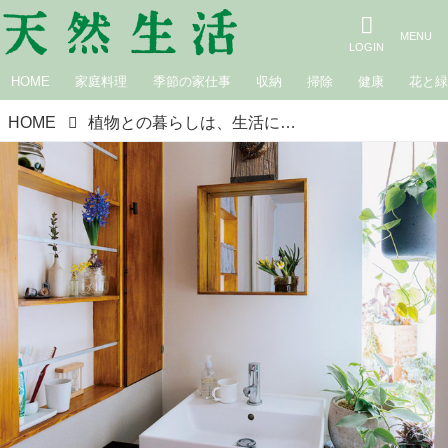
HOME
家庭料理
季節の家仕事
収納
掃除
健康
花と
HOME
植物との暮らしは、生活にリズムが生まれる。植物を“飾るアイデア”いろいろ／花の店「輪」店主・荒木ゆきえさん