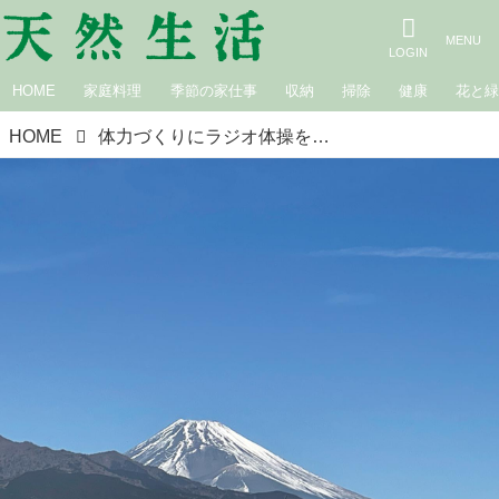
HOME
家庭料理
季節の家仕事
収納
掃除
健康
花と
HOME
体力づくりにラジオ体操を。後藤由紀子さんの、とっておきの「朝活時間」と「朝のスケジュール」