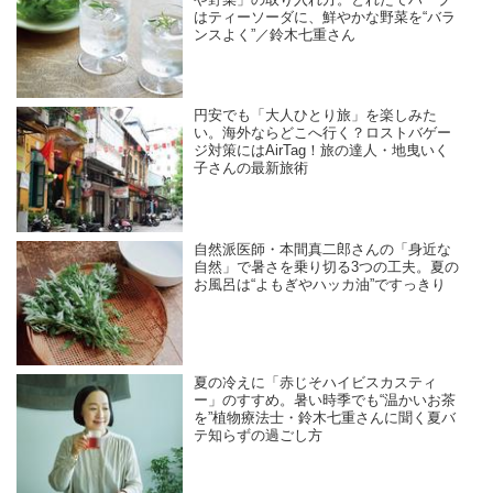
はティーソーダに、鮮やかな野菜を“バラ
ンスよく”／鈴木七重さん
円安でも「大人ひとり旅」を楽しみた
い。海外ならどこへ行く？ロストバゲー
ジ対策にはAirTag！旅の達人・地曳いく
子さんの最新旅術
自然派医師・本間真二郎さんの「身近な
自然」で暑さを乗り切る3つの工夫。夏の
お風呂は“よもぎやハッカ油”ですっきり
夏の冷えに「赤じそハイビスカスティ
ー」のすすめ。暑い時季でも“温かいお茶
を”植物療法士・鈴木七重さんに聞く夏バ
テ知らずの過ごし方