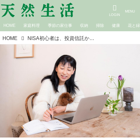
HOME
家庭料理
季節の家仕事
収納
掃除
健康
花と
HOME
NISA初心者は、投資信託から始めるとローリスク！～50代こそ、いますぐ始めたい！ 平井かずみさんと一緒に学ぶ新NISA（2）