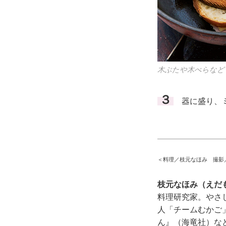
木ぶたや木べらなど
３
器に盛り、ミ
＜料理／枝元なほみ 撮影
枝元なほみ（えだ
料理研究家。やさ
人「チームむかご
ん』（海竜社）な