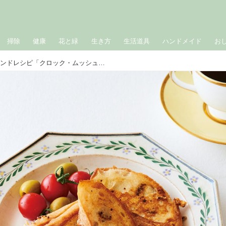
掃除
健康
花と緑
生き方
生活道具
ハンドメイド
お
枝元なほみさんのホットサンドレシピ「クロック・ムッシュ」のつくり方。フライパンで簡単に