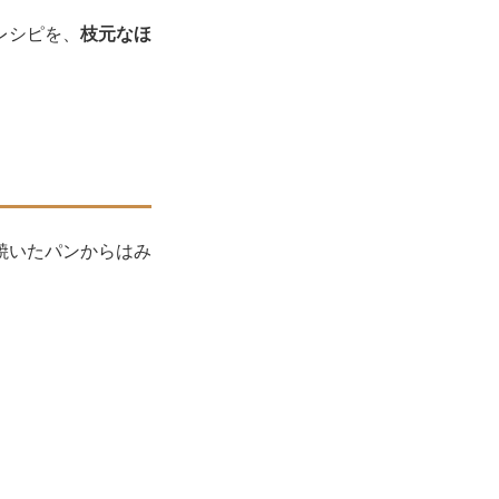
レシピを、
枝元なほ
焼いたパンからはみ