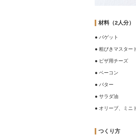
材料（2人分）
● バゲット
● 粗びきマスター
● ピザ用チーズ
● ベーコン
● バター
● サラダ油
● オリーブ、ミニ
つくり方