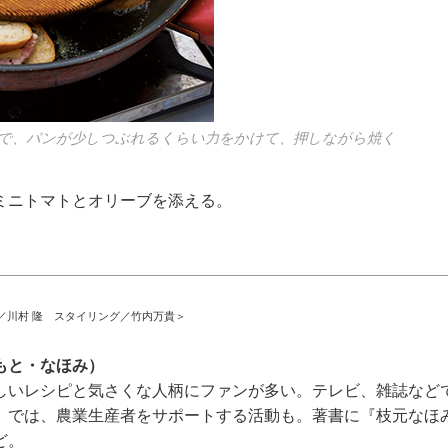
で、パンが少しつぶれるくらい力をかけて、押しながら焼く
ニトマトとオリーブを添える。
／川村 隆 スタイリング／竹内万貴＞
もと・なほみ）
しいレシピと気さくな人柄にファンが多い。テレビ、雑誌など
」では、農業生産者をサポートする活動も。著書に『枝元なほ
ど。