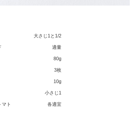
大さじ1と1/2
ド
適量
80g
3枚
10g
小さじ1
トマト
各適宜