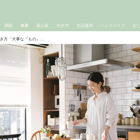
掃除
健康
花と緑
生き方
生活道具
ハンドメイド
お
心地よい暮らしをもたらす、日々の磨き方「大事な『もの』を決める」／大橋知沙さんの暮らしのまんなか