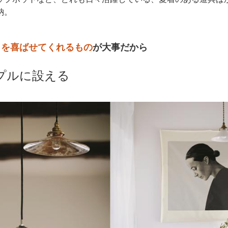
納。
目を喜ばせてくれるもの
が大事だから
プルに設える