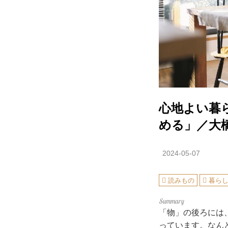
心地よい暮
める」／大
2024-05-07
読みもの
暮ら
「物」の後ろには
っています。なん