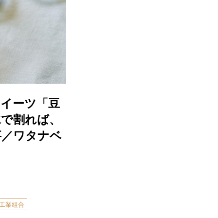
スイーツ「豆
水で割れば、
事／ワタナベ
工業組合