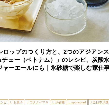
シロップのつくり方と、2つのアジアン
＆チェー（ベトナム）」のレシピ。炭酸
ジャーエールにも｜氷砂糖で楽しむ家仕
レシピ
お菓子
ワタナベマキ
氷砂糖
sponsored
全日本氷糖