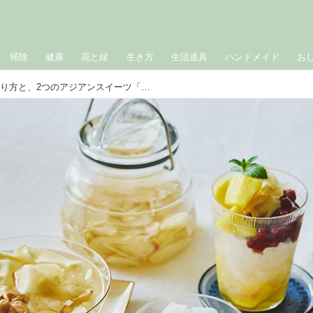
掃除
健康
花と緑
生き方
生活道具
ハンドメイド
お
新しょうがシロップのつくり方と、2つのアジアンスイーツ「豆花（台湾）＆チェー（ベトナム）」のレシピ。炭酸水で割れば、自家製ジンジャーエールにも｜氷砂糖で楽しむ家仕事／ワタナベマキさん