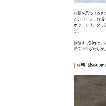
柑橘を思わせるさ
がシロップ。お湯
ホットドリンクに
ず。
炭酸水で割れば、
断面の舌ざわりが
材料（約600m