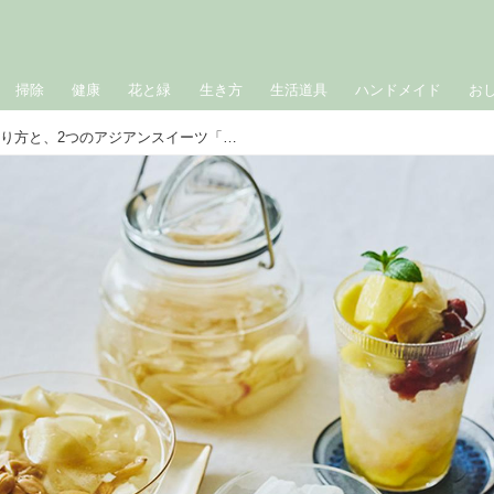
掃除
健康
花と緑
生き方
生活道具
ハンドメイド
お
新しょうがシロップのつくり方と、2つのアジアンスイーツ「豆花（台湾）＆チェー（ベトナム）」のレシピ。炭酸水で割れば、自家製ジンジャーエールにも｜氷砂糖で楽しむ家仕事／ワタナベマキさん