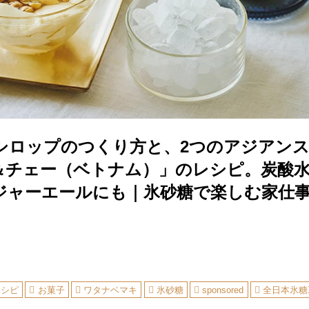
シロップのつくり方と、2つのアジアン
＆チェー（ベトナム）」のレシピ。炭酸
ジャーエールにも｜氷砂糖で楽しむ家仕
レシピ
お菓子
ワタナベマキ
氷砂糖
sponsored
全日本氷糖