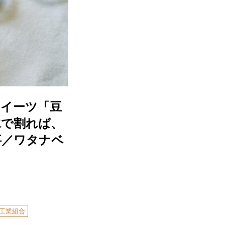
スイーツ「豆
水で割れば、
事／ワタナベ
工業組合