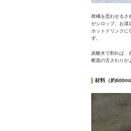
柑橘を思わせるさ
がシロップ。お湯
ホットドリンクに
ず。
炭酸水で割れば、
断面の舌ざわりが
材料（約600m