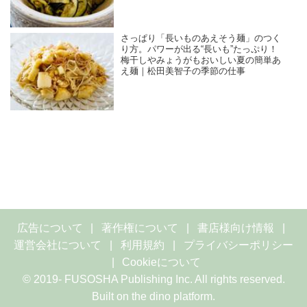
さっぱり「長いものあえそう麺」のつく
り方。パワーが出る“長いも”たっぷり！
梅干しやみょうがもおいしい夏の簡単あ
え麺｜松田美智子の季節の仕事
広告について
著作権について
書店様向け情報
運営会社について
利用規約
プライバシーポリシー
Cookieについて
© 2019- FUSOSHA Publishing Inc. All rights reserved.
Built on
the dino platform
.