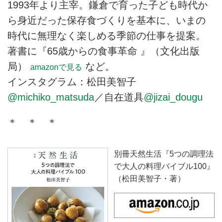
1993年より主宰。鎌倉で育った子ども時代か
ら身近だった保存食づくりを基本に、いまの
時代に無理なく楽しめる季節の仕事を提案。
著書に『65歳からの食事革命 』（文化出版
局）
など。
amazonで見る
インスタグラム：松田美智子
@michiko_matsuda
／自在道具
@jizai_dougu
＊ ＊ ＊
別冊天然生活『5つの調理法
で大人の料理バイブル100』
（松田美智子・著）