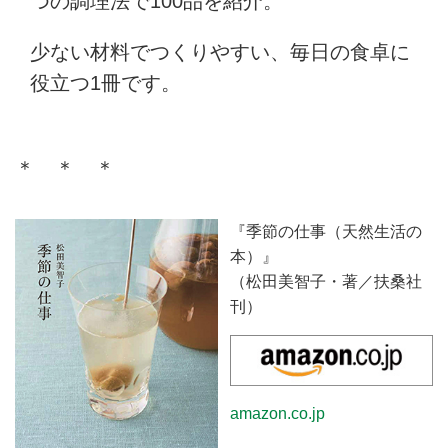
つの調理法で100品を紹介。
少ない材料でつくりやすい、毎日の食卓に
役立つ1冊です。
＊ ＊ ＊
『季節の仕事（天然生活の
本）』
（松田美智子・著／扶桑社
刊）
amazon.co.jp