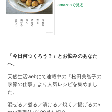
amazonで見る
「今日何つくろう？」とお悩みのあなた
へ。
天然生活webにて連載中の「松田美智子の
季節の仕事」より人気レシピを集めまし
た。
混ぜる／煮る／漬ける／焼く／揚げるの5