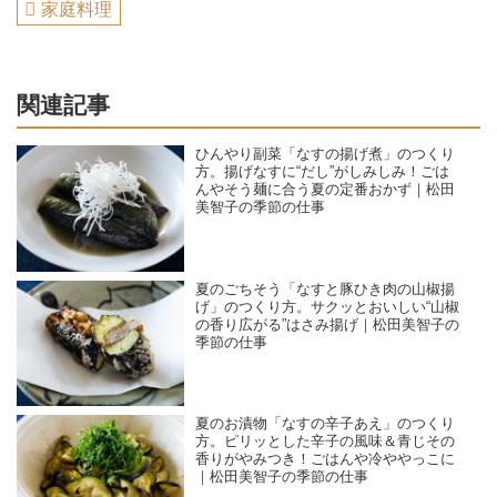
家庭料理
関連記事
ひんやり副菜「なすの揚げ煮」のつくり
方。揚げなすに“だし”がしみしみ！ごは
んやそう麺に合う夏の定番おかず｜松田
美智子の季節の仕事
夏のごちそう「なすと豚ひき肉の山椒揚
げ」のつくり方。サクッとおいしい“山椒
の香り広がる”はさみ揚げ｜松田美智子の
季節の仕事
夏のお漬物「なすの辛子あえ」のつくり
方。ピリッとした辛子の風味＆青じその
香りがやみつき！ごはんや冷ややっこに
｜松田美智子の季節の仕事