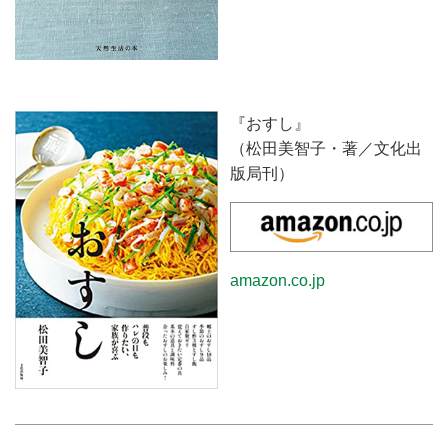
『おすし』
（松田美智子・著／文化出
版局刊）
amazon.co.jp