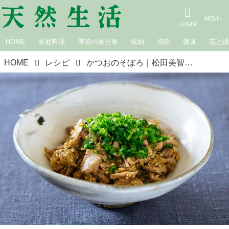
HOME
家庭料理
季節の家仕事
収納
掃除
健康
花と
HOME
レシピ
かつおのそぼろ｜松田美智子の季節の仕事