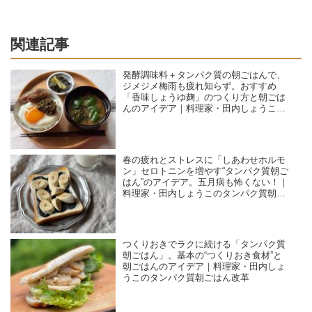
関連記事
発酵調味料＋タンパク質の朝ごはんで、
ジメジメ梅雨も疲れ知らず。おすすめ
「香味しょうゆ麹」のつくり方と朝ごは
んのアイデア｜料理家・田内しょうこの
タンパク質朝ごはん改革
春の疲れとストレスに「しあわせホルモ
ン」セロトニンを増やす“タンパク質朝ご
はん”のアイデア。五月病も怖くない！｜
料理家・田内しょうこのタンパク質朝ご
はん改革
つくりおきでラクに続ける「タンパク質
朝ごはん」。基本の“つくりおき食材”と
朝ごはんのアイデア｜料理家・田内しょ
うこのタンパク質朝ごはん改革