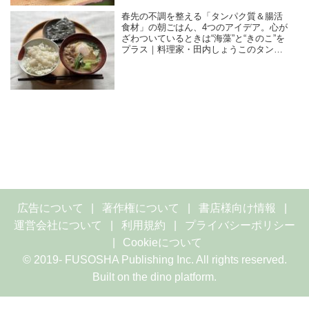
春先の不調を整える「タンパク質＆腸活
食材」の朝ごはん、4つのアイデア。心が
ざわついているときは“海藻”と“きのこ”を
プラス｜料理家・田内しょうこのタンパ
ク質朝ごはん改革
広告について
著作権について
書店様向け情報
運営会社について
利用規約
プライバシーポリシー
Cookieについて
© 2019- FUSOSHA Publishing Inc. All rights reserved.
Built on
the dino platform
.