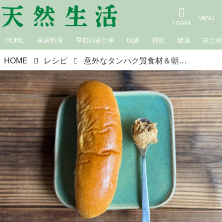
HOME
家庭料理
季節の家仕事
収納
掃除
健康
花と
HOME
レシピ
意外なタンパク質食材＆朝ごはんのアイデア。ピーナッツバター、ブロッコリー、アボカドなど｜料理家・田内しょうこのタンパク質朝ごはん改革