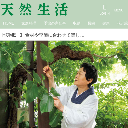
HOME
家庭料理
季節の家仕事
収納
掃除
健康
花と
HOME
食材や季節に合わせて楽しむ「葉っぱ」のおもてなし／横山タカ子さんの“美しい葉使い”