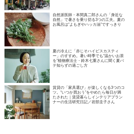
自然派医師・本間真二郎さんの「身近な
自然」で暑さを乗り切る3つの工夫。夏の
お風呂は“よもぎやハッカ油”ですっきり
夏の冷えに「赤じそハイビスカスティ
ー」のすすめ。暑い時季でも“温かいお茶
を”植物療法士・鈴木七重さんに聞く夏バ
テ知らずの過ごし方
賃貸の「家具選び」が楽しくなる3つのコ
ツ。“いつか買おう”をやめたら毎日が満
たされた｜賃貸暮らしインテリアプラン
ナーの生活研究日記／岩部圭子さん