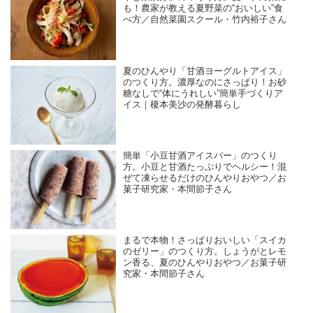
も！農家が教える夏野菜の“おいしい”食
べ方／自然菜園スクール・竹内裕子さん
夏のひんやり「甘酒ヨーグルトアイス」
のつくり方。濃厚なのにさっぱり！お砂
糖なしで“体にうれしい”簡単手づくりア
イス｜榎本美沙の発酵暮らし
簡単「小豆甘酒アイスバー」のつくり
方。小豆と甘酒たっぷりでヘルシー！混
ぜて凍らせるだけのひんやりおやつ／お
菓子研究家・本間節子さん
まるで本物！さっぱりおいしい「スイカ
のゼリー」のつくり方。しょうがとレモ
ン香る、夏のひんやりおやつ／お菓子研
究家・本間節子さん