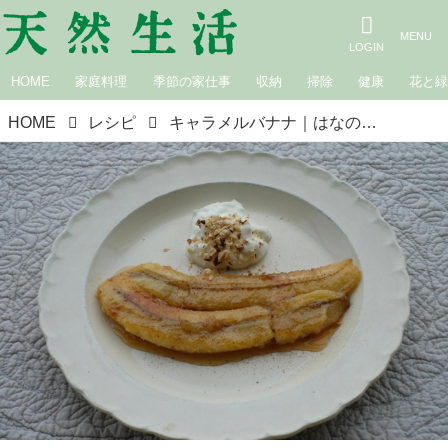
HOME
家庭料理
季節の家仕事
収納
掃除
健康
花と
HOME
レシピ
キャラメルバナナ｜はなのお菓子