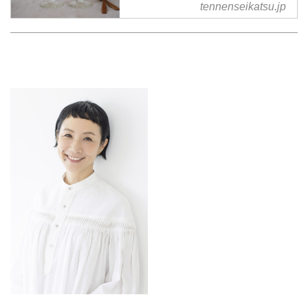
tennenseikatsu.jp
イト。食やファッション、暮らし
の知恵はもちろん、Webオリジナ
ルの情報を毎日配信