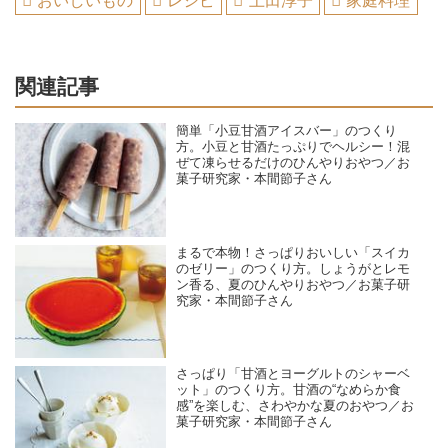
おいしいもの
レシピ
上田淳子
家庭料理
関連記事
簡単「小豆甘酒アイスバー」のつくり
方。小豆と甘酒たっぷりでヘルシー！混
ぜて凍らせるだけのひんやりおやつ／お
菓子研究家・本間節子さん
まるで本物！さっぱりおいしい「スイカ
のゼリー」のつくり方。しょうがとレモ
ン香る、夏のひんやりおやつ／お菓子研
究家・本間節子さん
さっぱり「甘酒とヨーグルトのシャーベ
ット」のつくり方。甘酒の“なめらか食
感”を楽しむ、さわやかな夏のおやつ／お
菓子研究家・本間節子さん