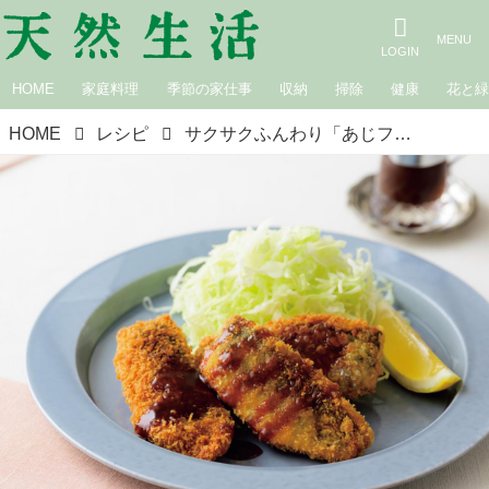
HOME
家庭料理
季節の家仕事
収納
掃除
健康
花と
HOME
レシピ
サクサクふんわり「あじフライ」のつくり方。家庭料理の“新しい”コツ／料理研究家・上田淳子さん