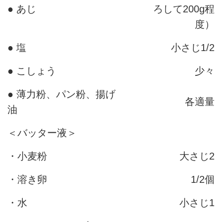
● あじ
ろして200g程
度）
● 塩
小さじ1/2
● こしょう
少々
● 薄力粉、パン粉、揚げ
各適量
油
＜バッター液＞
・小麦粉
大さじ2
・溶き卵
1/2個
・水
小さじ1