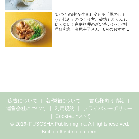
“いつもの味”が生まれ変わる「豚のしょ
うが焼き」のつくり方。砂糖もみりんも
使わない！家庭料理の新定番レシピ／料
理研究家・瀬尾幸子さん｜8月のおすすめ
記事
広告について
著作権について
書店様向け情報
運営会社について
利用規約
プライバシーポリシー
Cookieについて
© 2019- FUSOSHA Publishing Inc. All rights reserved.
Built on
the dino platform
.