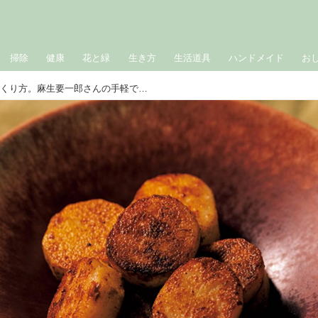
掃除
健康
花と緑
生き方
生活道具
ハンドメイド
お
「長いもカレー炒め」のつくり方。麻生要一郎さんの手軽でやさしい炒めもの