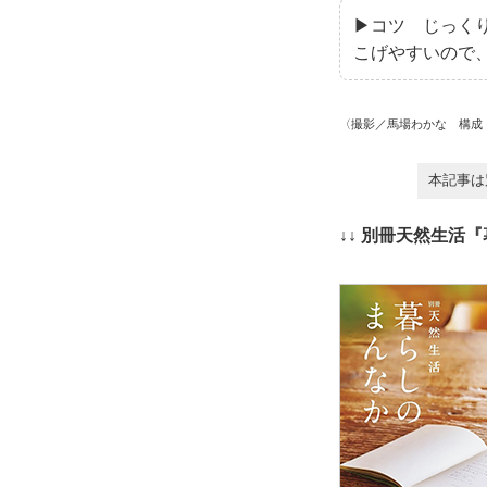
▶コツ じっく
こげやすいので
〈撮影／馬場わかな 構成
本記事は
↓↓ 別冊天然生活