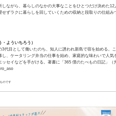
折しながら、暮らしのなかの大事なことをひとつだけ決めた12
理せずラクに暮らしを回していくための収納と段取りの仕組み
う・よういちろう）
の3代目として働いたのち、知人に誘われ新島で宿を始める。
移し、ケータリング弁当の仕事を始め、家庭的な味わいで人気
エッセイなどを手がける。著書に「365 僕のたべもの日記」（
o_aso
のものです