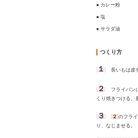
● カレー粉
● 塩
● サラダ油
つくり方
１
長いもは皮を
２
フライパンに
くり焼きつける。
３
２
のフライ
り、なじませる。