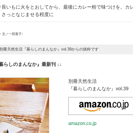
り長いもに火をとおしてから、最後にカレー粉で味つけを。カ
、さっとなじませる程度に
・文／一田憲子〉
別冊天然生活『暮らしのまんなか』
vol.39
からの抜粋です
『暮らしのまんなか』最新刊 ↓↓
別冊天然生活
『暮らしのまんなか』
vol.39
amazon.co.jp