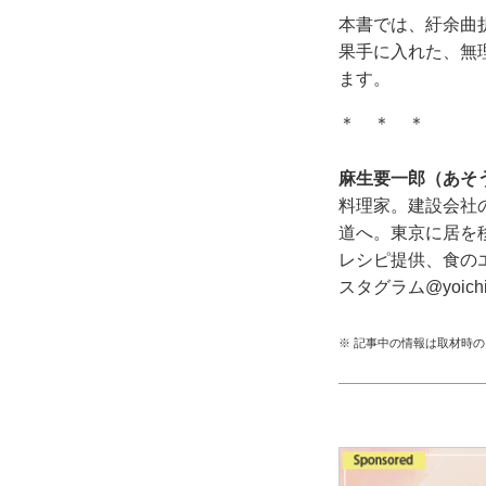
本書では、紆余曲
果手に入れた、無
ます。
＊ ＊ ＊
麻生要一郎（あそ
料理家。建設会社
道へ。東京に居を
レシピ提供、食の
スタグラム@yoichir
※ 記事中の情報は取材時