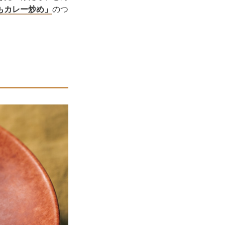
もカレー炒め」
のつ