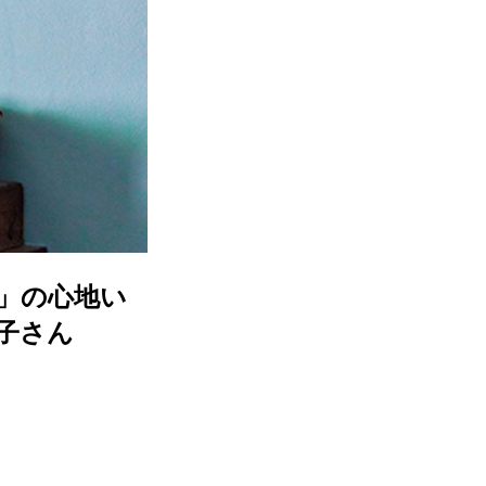
畳」の心地い
子さん