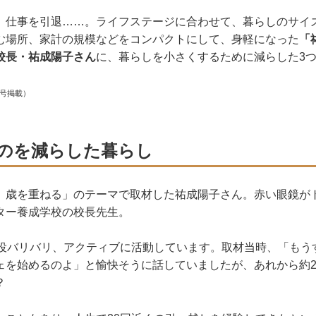
、仕事を引退……。ライフステージに合わせて、暮らしのサイ
む場所、家計の規模などをコンパクトにして、身軽になった
「
校長・祐成陽子さん
に、暮らしを小さくするために減らした3
月号掲載）
のを減らした暮らし
、歳を重ねる」のテーマで取材した祐成陽子さん。赤い眼鏡が
ター養成学校の校長先生。
現役バリバリ、アクティブに活動しています。取材当時、「もう
ェを始めるのよ」と愉快そうに話していましたが、あれから約
？