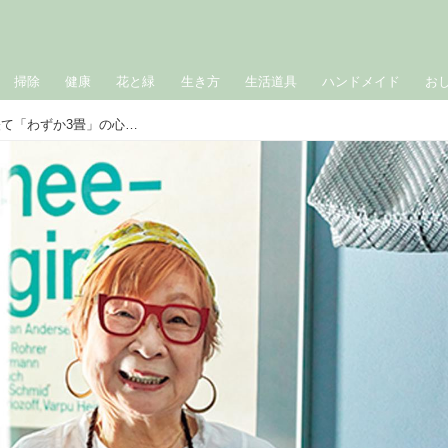
掃除
健康
花と緑
生き方
生活道具
ハンドメイド
お
84歳、人生で20回近くの引っ越しを経て「わずか3畳」の心地いい部屋に。小さな暮らしの“3つのミニマム”／祐成陽子さん