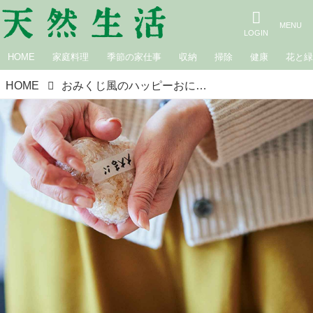
HOME
家庭料理
季節の家仕事
収納
掃除
健康
花と
HOME
おみくじ風のハッピーおにぎり、冷蔵庫のお手紙ポスト⋯など。OURHOME・Emiさんの“忙しくても家族をつなぐ”コミュニケーション6つの工夫