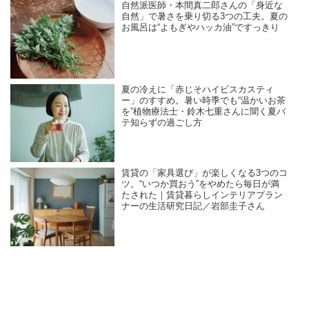
自然派医師・本間真二郎さんの「身近な
自然」で暑さを乗り切る3つの工夫。夏の
お風呂は“よもぎやハッカ油”ですっきり
夏の冷えに「赤じそハイビスカスティ
ー」のすすめ。暑い時季でも“温かいお茶
を”植物療法士・鈴木七重さんに聞く夏バ
テ知らずの過ごし方
賃貸の「家具選び」が楽しくなる3つのコ
ツ。“いつか買おう”をやめたら毎日が満
たされた｜賃貸暮らしインテリアプラン
ナーの生活研究日記／岩部圭子さん