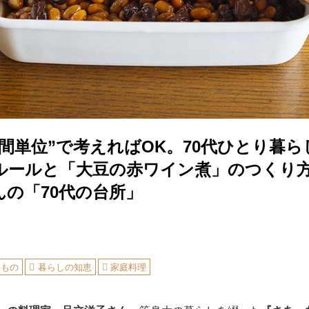
間単位”で考えればOK。70代ひとり暮
ルールと「大豆の赤ワイン煮」のつくり
んの「70代の台所」
いもの
暮らしの知恵
家庭料理