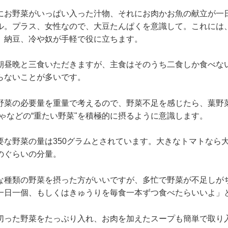
にお野菜がいっぱい入った汁物、それにお肉かお魚の献立が一
ル。プラス、女性なので、大豆たんぱくを意識して。これには
、納豆、冷や奴が手軽で役に立ちます。
朝昼晩と三食いただきますが、主食はそのうち二食しか食べな
らないことが多いです。
野菜の必要量を重量で考えるので、野菜不足を感じたら、葉野菜
ゃなどの“重たい野菜"を積極的に摂るように意識します。
要な野菜の量は350グラムとされています。大きなトマトなら
のぐらいの分量。
な種類の野菜を摂った方がいいですが、多忙で野菜が不足しが
一日一個、もしくはきゅうりを毎食一本ずつ食べたらいいよ」
切った野菜をたっぷり入れ、お肉を加えたスープも簡単で取り