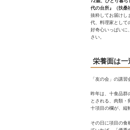
72歳、ひとり暮
代の台所』（扶桑
抜粋してお届けし
代、料理家として
好奇心いっぱいに
さい。
栄養面は一
「友の会」の講習
昨年は、十食品群
とされる、肉類・
十項目の欄が、縦
その日に項目の食