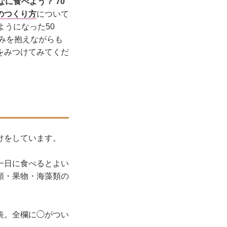
なに食べよう？ 70
のつくり方
について
ようになった50
悩みを抱えながらも
をみつけてみてくだ
けをしています。
一日に食べるとよい
類・果物・海藻類の
表。全欄に◯がつい