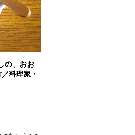
らしの、おお
方／料理家・