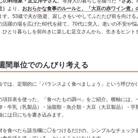
らしの料理家・足立洋子さん
。等身大の暮らしを綴った
『さあ、
社）
より、
おおらかな食事のルールと、「大豆の赤ワイン煮」
ます。53歳で夫が急逝、寂しさをいやしてふたたび前を向ける
の活躍の場を広げた60代を経て、70代に突入。老いの不安や
、ひとり暮らしを前向きに楽しむ足立さんから、生きるヒント
週間単位でのんびり考える
会では、定期的に「バランスよく食べましょう」という呼びか
の項目表を使った、「食べたもの調べ」をご紹介。横軸には、
卵・牛乳（乳製品）・油脂類・魚介類・大豆（大豆製品）・芋
軸には日にちを書き込みます。
材を食べたら該当欄に◯をつけるだけの、シンプルなチェック