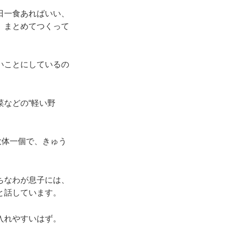
日一食あればいい、
、まとめてつくって
いことにしているの
などの“軽い野
大体一個で、きゅう
ちなわが息子には、
と話しています。
入れやすいはず。