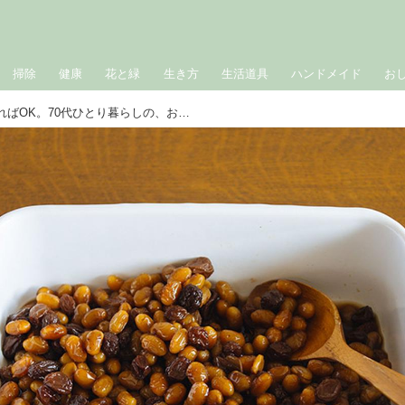
掃除
健康
花と緑
生き方
生活道具
ハンドメイド
お
栄養は“一週間単位”で考えればOK。70代ひとり暮らしの、おおらかな食事ルールと「大豆の赤ワイン煮」のつくり方／料理家・足立洋子さんの「70代の台所」