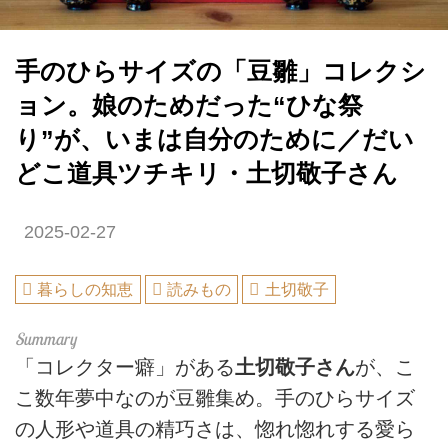
手のひらサイズの「豆雛」コレクシ
ョン。娘のためだった“ひな祭
り”が、いまは自分のために／だい
どこ道具ツチキリ・土切敬子さん
2025-02-27
暮らしの知恵
読みもの
土切敬子
「コレクター癖」がある
土切敬子さん
が、こ
こ数年夢中なのが豆雛集め。手のひらサイズ
の人形や道具の精巧さは、惚れ惚れする愛ら