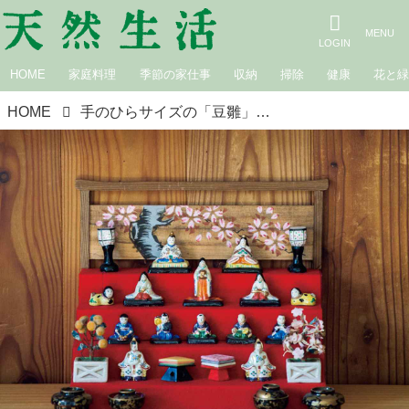
HOME
家庭料理
季節の家仕事
収納
掃除
健康
花と
HOME
手のひらサイズの「豆雛」コレクション。娘のためだった“ひな祭り”が、いまは自分のために／だいどこ道具ツチキリ・土切敬子さん