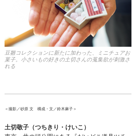
豆雛コレクションに新たに加わった、ミニチュアお
菓子。小さいもの好きの土切さんの蒐集欲が刺激さ
れる
＜撮影／砂原 文 構成・文／鈴木麻子＞
土切敬子（つちきり・けいこ）