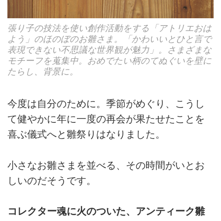
張り子の技法を使い創作活動をする「アトリエおは
よう」のほのぼのお雛さま。「かわいいとひと言で
表現できない不思議な世界観が魅力」。さまざまな
モチーフを蒐集中。おめでたい柄のてぬぐいを壁に
たらし、背景に。
今度は自分のために。季節がめぐり、こうし
て健やかに年に一度の再会が果たせたことを
喜ぶ儀式へと雛祭りはなりました。
小さなお雛さまを並べる、その時間がいとお
しいのだそうです。
コレクター魂に火のついた、アンティーク雛