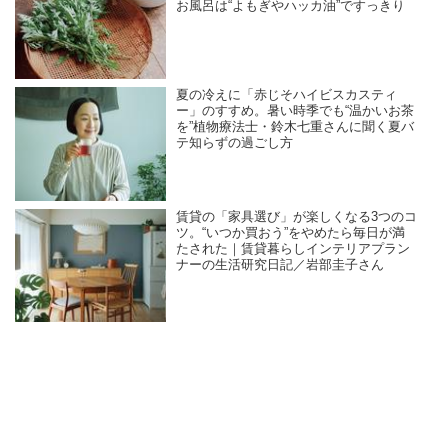
お風呂は“よもぎやハッカ油”ですっきり
夏の冷えに「赤じそハイビスカスティ
ー」のすすめ。暑い時季でも“温かいお茶
を”植物療法士・鈴木七重さんに聞く夏バ
テ知らずの過ごし方
賃貸の「家具選び」が楽しくなる3つのコ
ツ。“いつか買おう”をやめたら毎日が満
たされた｜賃貸暮らしインテリアプラン
ナーの生活研究日記／岩部圭子さん