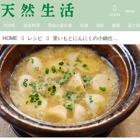
HOME
家庭料理
季節の家仕事
収納
掃除
健康
花と
HOME
レシピ
里いもとにんにくの小鍋仕立て｜松田美智子の季節の仕事