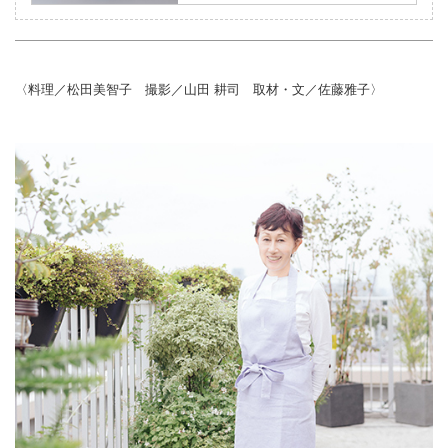
る、料理家・松田美智子さんが
プロデュースする自在道具。使
い手の立場から考案した「自在
〈料理／松田美智子 撮影／山田 耕司 取材・文／佐藤雅子〉
道具」は、料理をおいしく、ま
た食材の味を損なわないように
「土・鉄・木・麻」の素材を元
につくられています。料理がよ
り楽しく快適になり、お手入れ
の時間も愛おしく感じられるは
ず。