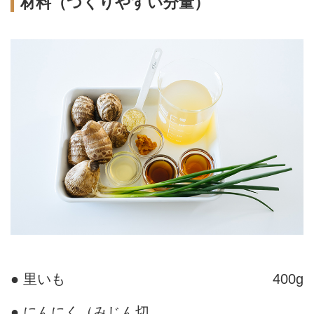
材料（つくりやすい分量）
● 里いも
400g
● にんにく（みじん切