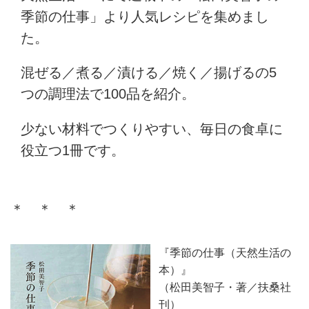
季節の仕事」より人気レシピを集めまし
た。
混ぜる／煮る／漬ける／焼く／揚げるの5
つの調理法で100品を紹介。
少ない材料でつくりやすい、毎日の食卓に
役立つ1冊です。
＊ ＊ ＊
『季節の仕事（天然生活の
本）』
（松田美智子・著／扶桑社
刊）