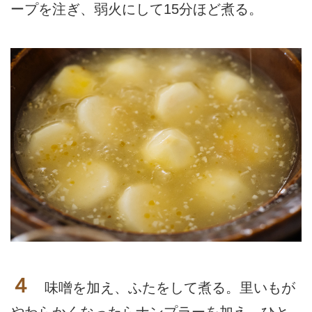
ープを注ぎ、弱火にして15分ほど煮る。
４
味噌を加え、ふたをして煮る。里いもが