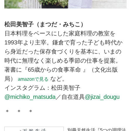
松田美智子（まつだ・みちこ）
日本料理をベースにした家庭料理の教室を
1993年より主宰。鎌倉で育った子ども時代か
ら身近だった保存食づくりを基本に、いまの
時代に無理なく楽しめる季節の仕事を提案。
著書に『65歳からの食事革命 』（文化出版
局）
など。
amazonで見る
インスタグラム：松田美智子
@michiko_matsuda
／自在道具
@jizai_dougu
＊ ＊ ＊
別冊天然生活『5つの調理法