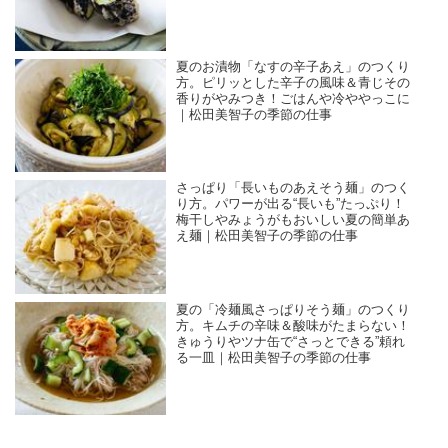
夏のお漬物「なすの辛子あえ」のつくり
方。ピリッとした辛子の風味＆青じその
香りがやみつき！ごはんや冷ややっこに
｜松田美智子の季節の仕事
さっぱり「長いものあえそう麺」のつく
り方。パワーが出る“長いも”たっぷり！
梅干しやみょうがもおいしい夏の簡単あ
え麺｜松田美智子の季節の仕事
夏の「冷麺風さっぱりそう麺」のつくり
方。キムチの辛味＆酸味がたまらない！
きゅうりやツナ缶で“さっとできる”頼れ
る一皿｜松田美智子の季節の仕事