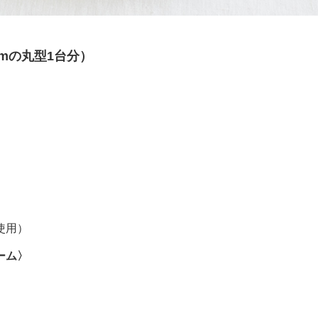
cmの丸型1台分）
〉
使用）
ーム〉