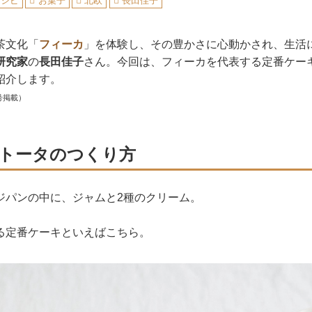
レシピ
お菓子
北欧
長田佳子
茶文化「
フィーカ
」を体験し、その豊かさに心動かされ、生活
研究家
の
長田佳子
さん。今回は、フィーカを代表する定番ケー
紹介します。
号掲載）
トータのつくり方
ジパンの中に、ジャムと2種のクリーム。
る定番ケーキといえばこちら。