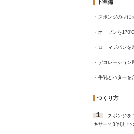
下準備
・スポンジの型に
・オーブンを170
・ローマジパンを
・デコレーション
・牛乳とバターを
つくり方
１
スポンジをつ
キサーで3倍以上