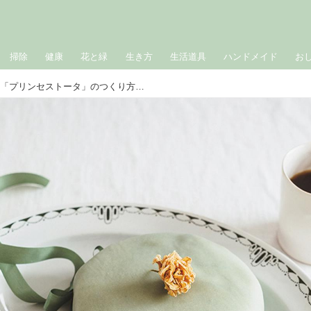
掃除
健康
花と緑
生き方
生活道具
ハンドメイド
お
スウェーデンの定番ケーキ「プリンセストータ」のつくり方。菓子研究家・長田佳子さんに聞く、スウェーデンのお茶文化“フィーカ”