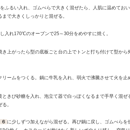
をふるい入れ、ゴムべらで大きく混ぜたら、人肌に温めておい
るまで大きくしっかりと混ぜる。
し入れ170℃のオーブンで25～30分をめやすに焼く。
き上がったら型の底板ごと台の上でトンと打ち付けて型から
リームをつくる。鍋に牛乳を入れ、弱火で沸騰させて火を止
ときび砂糖を入れ、泡立て器で白っぽくなるまで手早く混ぜ
ぜる。
６
に少しずつ加えながら混ぜる。再び鍋に戻し、ゴムべらを