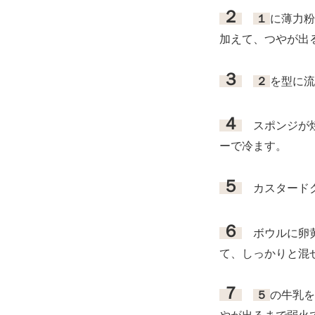
２
１
に薄力粉
加えて、つやが出
３
２
を型に流
４
スポンジが焼
ーで冷ます。
５
カスタードク
６
ボウルに卵黄
て、しっかりと混
７
５
の牛乳を