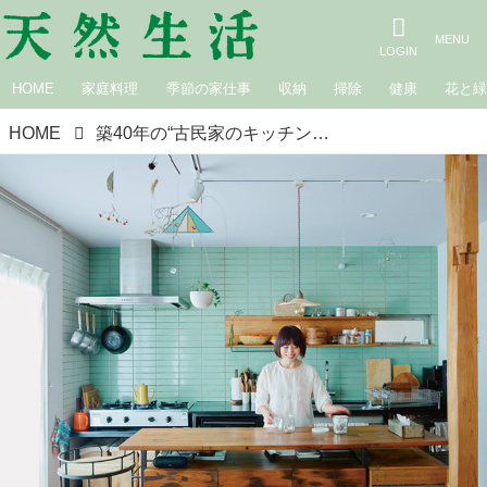
HOME
家庭料理
季節の家仕事
収納
掃除
健康
花と
HOME
築40年の“古民家のキッチン”をセルフリノベーション。料理家・柚木さとみさんのすっきり整う「お気に入り」の台所を拝見