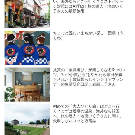
い。海外ならどこへ行く？ロストバゲー
ジ対策にはAirTag！旅の達人・地曳いく
子さんの最新旅術
ちょっと難しいまちがい探し｜団扇（う
ちわ）
賃貸の「家具選び」が楽しくなる3つのコ
ツ。“いつか買おう”をやめたら毎日が満
たされた｜賃貸暮らしインテリアプラン
ナーの生活研究日記／岩部圭子さん
初めての「大人ひとり旅」はどこへ行
く？まずは近場の温泉、海外なら韓国
へ。旅の達人・地曳いく子さんに聞く、
失敗しないコツと必需品