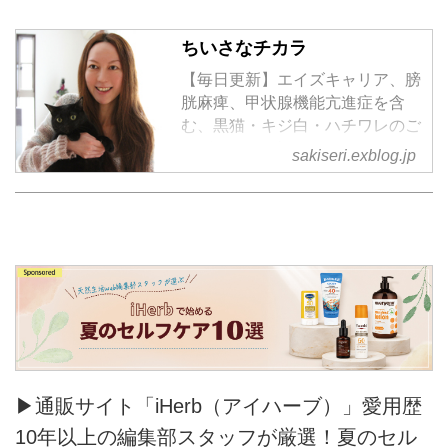
ちいさなチカラ
【毎日更新】エイズキャリア、膀
胱麻痺、甲状腺機能亢進症を含
む、黒猫・キジ白・ハチワレのご
きげんさん日記
sakiseri.exblog.jp
▶通販サイト「iHerb（アイハーブ）」愛用歴
10年以上の編集部スタッフが厳選！夏のセル