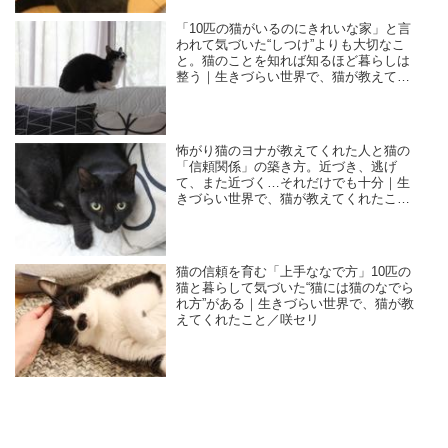
「10匹の猫がいるのにきれいな家」と言
われて気づいた“しつけ”よりも大切なこ
と。猫のことを知れば知るほど暮らしは
整う｜生きづらい世界で、猫が教えてく
れたこと／咲セリ
怖がり猫のヨナが教えてくれた人と猫の
「信頼関係」の築き方。近づき、逃げ
て、また近づく…それだけでも十分｜生
きづらい世界で、猫が教えてくれたこと
／咲セリ
猫の信頼を育む「上手ななで方」10匹の
猫と暮らして気づいた“猫には猫のなでら
れ方”がある｜生きづらい世界で、猫が教
えてくれたこと／咲セリ