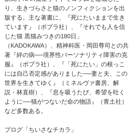
り、生きづらさと猫のノンフィクションを出
版する。主な著書に、『死にたいままで生き
ています』（ポプラ社）、『それでも人を信
じた猫 黒猫みつきの180日」
（KADOKAWA）、精神科医・岡田尊司との共
著『絆の病──境界性パーソナリティ障害の克
服』（ポプラ社）、『「死にたい」の根っこ
には自己否定感がありました──妻と夫、この
世界を生きてゆく』（ミネルヴァ書房、解
説・林直樹）、『息を吸うたび、希望を吐く
ように──猫がつないだ命の物語』（青土社）
など多数ある。
ブログ「ちいさなチカラ」