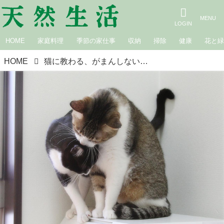
HOME
家庭料理
季節の家仕事
収納
掃除
健康
花と
HOME
猫に教わる、がまんしないことの大切さ｜生きづらい世界で、猫が教えてくれたこと 咲セリ