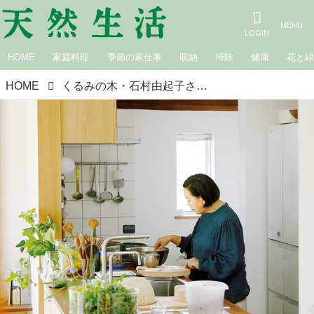
HOME
家庭料理
季節の家仕事
収納
掃除
健康
花と
HOME
くるみの木・石村由起子さんの「台所」を拝見。好きな道具や器に囲まれた“幸せな空間”と収納の工夫