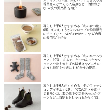
スアイテム」6選。楽しいプチ焚き火やお
香屋さんがつくる入浴剤など...個性豊か
な“自慢の愛用品”を紹介
暮らし上手6人がすすめる「冬の食べ物」
6選。幻のしょうがのシロップや季節限定
のチャイなど...体がぽかぽかになる“自慢
の愛用品”を紹介
暮らし上手6人がすすめる「冬のルームウ
ェア」10選。まるでこたつのあったかソ
ックスや冷え知らずの腹巻きなど...冬の
おうち時間を快適にする‟自慢の愛用
品”を紹介
暮らし上手6人がすすめる「冬のファッシ
ョンアイテム」6選。-40℃の寒さを乗り
切るモンゴル製の靴下や定番あったかブ
ーツなど...防寒もおしゃれもかなう“自慢
の愛用品”を紹介