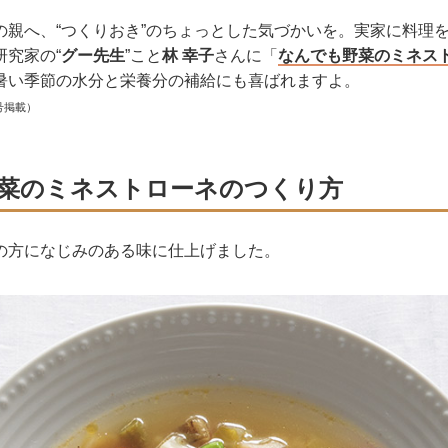
の親へ、“つくりおき”のちょっとした気づかいを。実家に料理を
研究家の“
グー先生
”こと
林 幸子
さんに「
なんでも野菜のミネス
暑い季節の水分と栄養分の補給にも喜ばれますよ。
号掲載）
菜のミネストローネのつくり方
の方になじみのある味に仕上げました。