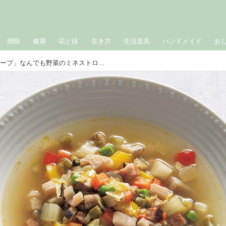
掃除
健康
花と緑
生き方
生活道具
ハンドメイド
お
野菜が摂れる「作り置きスープ」なんでも野菜のミネストローネのつくり方／料理研究家・林幸子さんの“親に届ける作り置き”