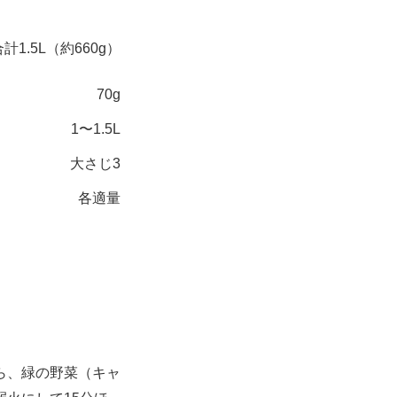
合計1.5L（約660g）
70g
1〜1.5L
大さじ3
各適量
ら、緑の野菜（キャ