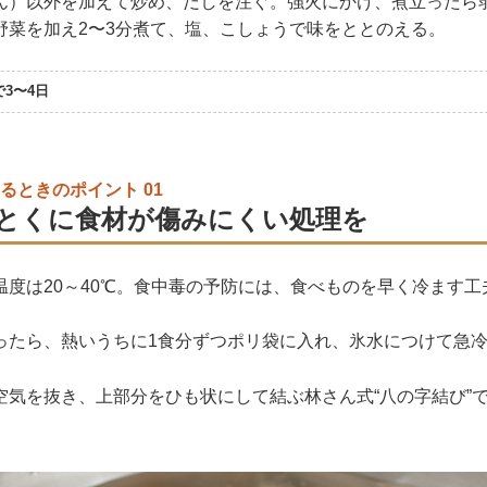
ん）以外を加えて炒め、だしを注ぐ。強火にかけ、煮立ったら弱
野菜を加え2〜3分煮て、塩、こしょうで味をととのえる。
3〜4日
るときのポイント 01
とくに食材が傷みにくい処理を
温度は20～40℃。食中毒の予防には、食べものを早く冷ます工
ったら、熱いうちに1食分ずつポリ袋に入れ、氷水につけて急
空気を抜き、上部分をひも状にして結ぶ林さん式“八の字結び”