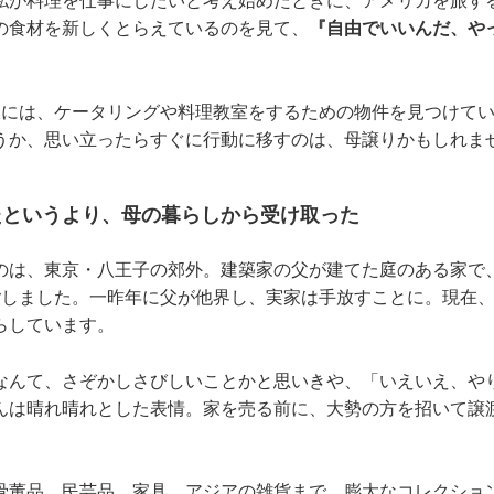
私が料理を仕事にしたいと考え始めたときに、アメリカを旅す
の食材を新しくとらえているのを見て、
『自由でいいんだ、や
後には、ケータリングや料理教室をするための物件を見つけて
うか、思い立ったらすぐに行動に移すのは、母譲りかもしれま
たというより、母の暮らしから受け取った
のは、東京・八王子の郊外。建築家の父が建てた庭のある家で
ごしました。一昨年に父が他界し、実家は手放すことに。現在
らしています。
なんて、さぞかしさびしいことかと思いきや、「いえいえ、や
んは晴れ晴れとした表情。家を売る前に、大勢の方を招いて譲
骨董品、民芸品、家具、アジアの雑貨まで、膨大なコレクショ