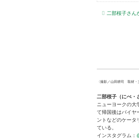
二部桜子さん
〈撮影／山田耕司 取材・
二部桜子（にべ・
ニューヨークの大
て帰国後はバイヤー
ントなどのケータ
ている。
インスタグラム：