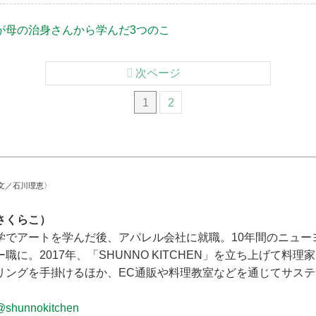
が母の治身さんから学んだ3つのこ
次ページ
1
2
文／石川理恵〉
さくらこ）
学でアートを学んだ後、アパレル会社に就職。10年間のニュー
職に。2017年、「SHUNNO KITCHEN」を立ち上げて料
リングを手掛けるほか、EC通販や料理教室などを通じてサス
@shunnokitchen