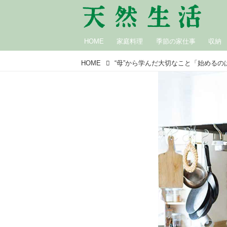
HOME
家庭料理
季節の家仕事
収納
HOME