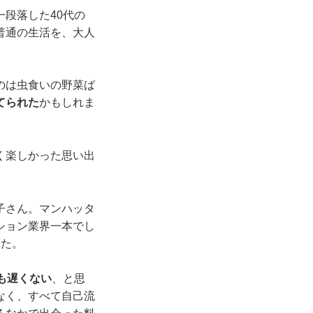
段落した40代の
普通の生活を、大人
のは虫食いの野菜ば
てられた
かもしれま
く楽しかった思い出
子さん。マンハッタ
ション業界一本でし
した。
も遅くない
、と思
なく、すべて自己流