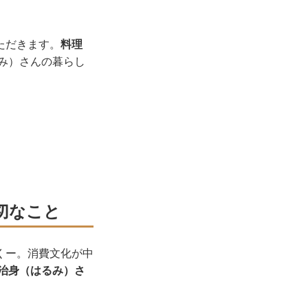
ただきます。
料理
み）さんの暮らし
切なこと
くー。消費文化が中
治身（はるみ）さ