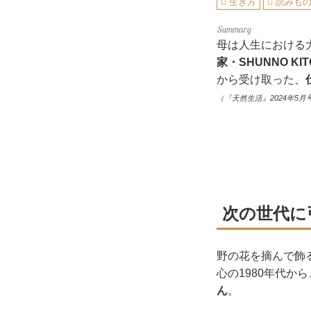
生き方
読みも
母は人生における
家・SHUNNO K
から受け取った、
（『天然生活』2024年5月
次の世代に
野の花を摘んで飾
心の1980年代
ん
。