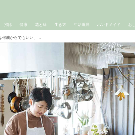
掃除
健康
花と緑
生き方
生活道具
ハンドメイド
お
“母”から学んだ大切なこと「始めるのは何歳からでもいい」料理家・二部桜子さんが、40代で仕事を始めた母から教わった3つの心得