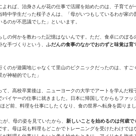
によれば、治身さんが花の仕事で活躍を始めたのは、子育てが一
当時中学生だった桜子さんは、「母がいつもしているわが家の
いるのが不思議でした」といいます。
らしの何かを教わった記憶はないんです。ただ、食卓にのぼる
朴な手づくりという、
ふだんの食事のなかでおのずと味覚は育
行くのが遊園地じゃなくて里山のピクニックだったのは、すご
景が神秘的でした」
って、高校卒業後は、ニューヨークの大学でアートを学んだ桜
でバイヤーの仕事に就きました。日本に帰国してからもファッ
年ほど前、料理を仕事にしたくなり、食の世界へ転身を図りま
したが、母の姿を見ていたから、
新しいことを始めるのは何歳で
です。母は花も料理もどこかでトレーニングを受けたわけでは