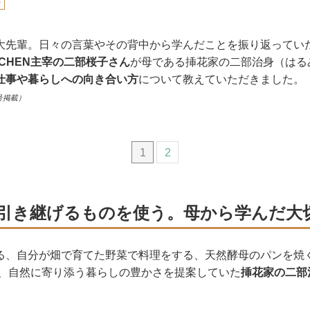
の
大先輩。日々の言葉やその背中から学んだことを振り返ってい
ITCHEN主宰の二部桜子さん
が母である挿花家の二部治身（はる
仕事や暮らしへの向き合い方
について教えていただきました。
号掲載）
1
2
引き継げるものを使う。母から学んだ大
る、自分が畑で育てた野菜で料理をする、天然酵母のパンを焼
から、自然に寄り添う暮らしの豊かさを提案していた
挿花家の二部