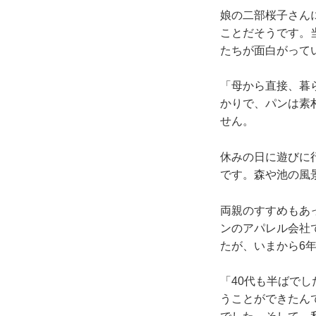
娘の二部桜子さん
ことだそうです。
たちが面白がって
「母から直接、暮
かりで、パンは素
せん。
休みの日に遊びに
です。森や池の風
両親のすすめもあ
ンのアパレル会社
たが、いまから6
「40代も半ばで
うことができたん