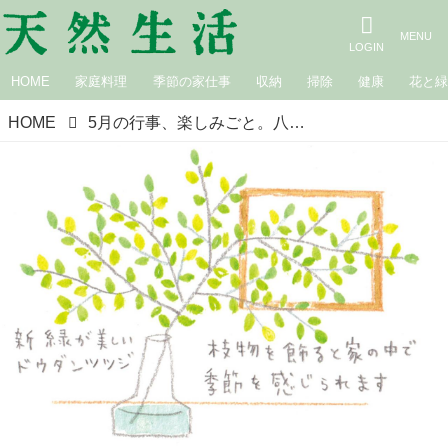
HOME
家庭料理
季節の家仕事
収納
掃除
健康
花と
HOME
5月の行事、楽しみごと。八十八夜、ゴールデンウィークから、母の日、ラブレターの日まで／イラストレーター、手仕事作家・堀川波さん