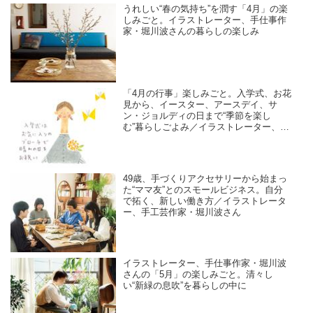
うれしい“春の気持ち”を潤す「4月」の楽
しみごと。イラストレーター、手仕事作
家・堀川波さんの暮らしの楽しみ
「4月の行事」楽しみごと。入学式、お花
見から、イースター、アースデイ、サ
ン・ジョルディの日まで“季節を楽し
む”暮らしごよみ／イラストレーター、手
仕事作家・堀川波さん
49歳、手づくりアクセサリーから始まっ
た“ママ友”とのスモールビジネス。自分
で拓く、新しい働き方／イラストレータ
ー、手工芸作家・堀川波さん
イラストレーター、手仕事作家・堀川波
さんの「5月」の楽しみごと。清々し
い“新緑の息吹”を暮らしの中に