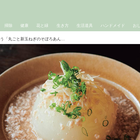
掃除
健康
花と緑
生き方
生活道具
ハンドメイド
お
みずみずしい春野菜を味わう「丸ごと新玉ねぎのそぼろあん」のつくり方。野菜がおいしい“季節のお惣菜”／かもめ食堂・船橋律子さん