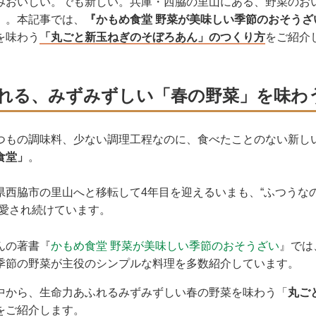
みおいしい。でも新しい。兵庫・西脇の里山にある、野菜のお
」。本記事では、
『かもめ食堂 野菜が美味しい季節のおそうざ
を味わう
「丸ごと新玉ねぎのそぼろあん」のつくり方
をご紹介
れる、みずみずしい「春の野菜」を味わ
つもの調味料、少ない調理工程なのに、食べたことのない新し
食堂」
。
県西脇市の里山へと移転して4年目を迎えるいまも、“ふつうな
に愛され続けています。
んの著書『
かもめ食堂 野菜が美味しい季節のおそうざい
』では
季節の野菜が主役のシンプルな料理を多数紹介しています。
中から、
生命力あふれるみずみずしい春の野菜を味わう「
丸ご
をご紹介します。