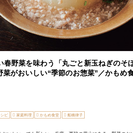
い春野菜を味わう「丸ごと新玉ねぎのそ
野菜がおいしい“季節のお惣菜”／かもめ
レシピ
家庭料理
かもめ食堂
船橋律子