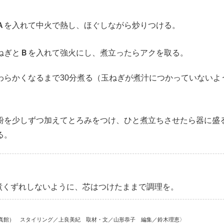
Ａ
を入れて中火で熱し、ほぐしながら炒りつける。
ねぎと
Ｂ
を入れて強火にし、煮立ったらアクを取る。
わらかくなるまで30分煮る（玉ねぎが煮汁につかっていないよ
を少しずつ加えてとろみをつけ、ひと煮立ちさせたら器に盛
る。
煮くずれしないように、芯はつけたままで調理を。
真館） スタイリング／上良美紀 取材・文／山形恭子 編集／鈴木理恵〉