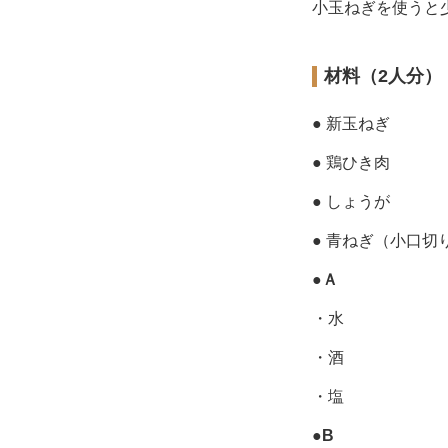
小玉ねぎを使うと
材料（2人分）
● 新玉ねぎ
● 鶏ひき肉
● しょうが
● 青ねぎ（小口切
●
Ａ
・水
・酒
・塩
●
B