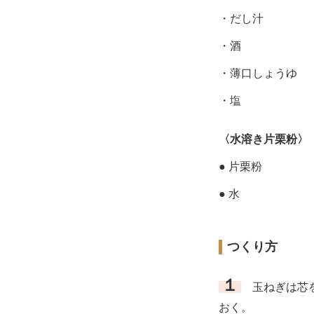
・だし汁
・酒
・薄口しょうゆ
・塩
〈水溶き片栗粉〉
● 片栗粉
● 水
つくり方
１
玉ねぎは芯を
おく。