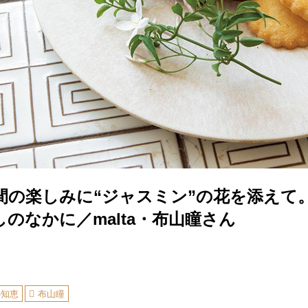
間の楽しみに“ジャスミン”の花を添えて
のなかに／malta・布山瞳さん
の知恵
布山瞳