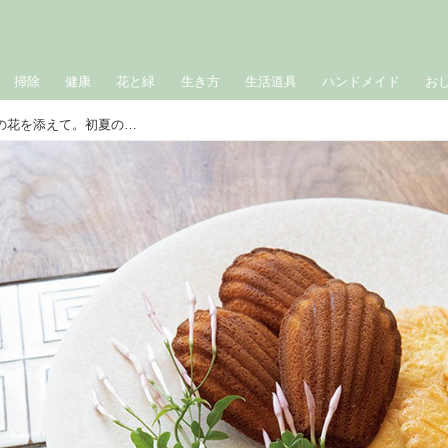
掃除
健康
花と緑
生き方
生活道具
ハンドメイド
お
おやつの時間の楽しみに“ジャスミン”の花を添えて。初夏の「草花」を暮らしのなかに／malta・布山瞳さん