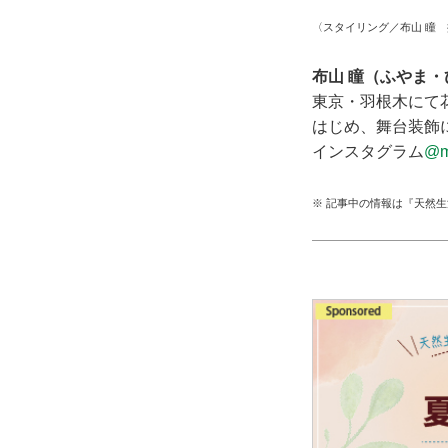
〈スタイリング／布山 瞳
布山 瞳（ふやま・
東京・羽根木にて
はじめ、舞台装飾
インスタグラム
@m
※ 記事中の情報は『天然