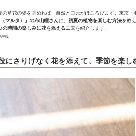
夏の草花の姿を眺めれば、自然と口元がほころびます。東京・
ta（マルタ）」の布山瞳さん
に、
初夏の植物を楽しむ方法
を教
つの時間の楽しみに花を添える工夫
を紹介します。
号掲載）
役にさりげなく花を添えて、季節を楽し