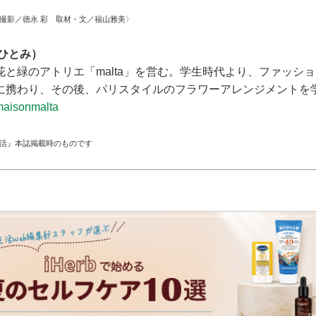
 撮影／徳永 彩 取材・文／福山雅美〉
ひとみ）
花と緑のアトリエ「malta」を営む。学生時代より、ファッシ
に携わり、その後、パリスタイルのフラワーアレンジメントを
aisonmalta
生活』本誌掲載時のものです