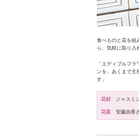
食べものと花を組
ら、気軽に取り入
「エディブルフラ
ンを。あくまで主
す」
花材
ジャスミ
花器
安藤由香さ