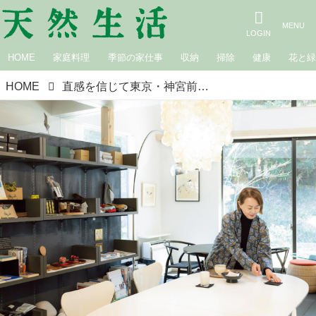
HOME
家庭料理
季節の家仕事
収納
掃除
健康
花と
HOME
直感を信じて東京・神宮前から鎌倉へ引っ越し。アートディレクター・今井クミさんが見つけた「新しい挑戦」カフェを開き、スキンケアブランドを立ち上げて、デザインの仕事と両立