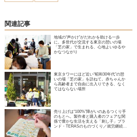
関連記事
地域の“声かけ”がだれかを助ける一歩
に。多世代が交流する東京の憩いの場
「芝の家」で生まれる、心地よいゆるや
かなつながり
東京タワーにほど近い“昭和30年代”の憩
いの場「芝の家」を訪ねて。赤ちゃんか
ら高齢者まで自由に出入りできる、なく
てはならない場所
売り上げは“100%”障がいのあるつくり手
のもとへ。製作者と購入者のフェアな関
係で豊かな生活を支える「刺し子」ブラ
ンド・TERASのものづくり／就労継続支
援A型B型事業所 TOMOS company Ltd.