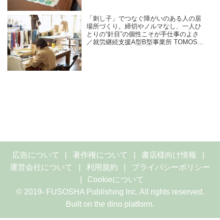
「刺し子」でつなぐ障がいのある人の居
場所づくり。締切やノルマなし、一人ひ
とりの“針目”の個性こそが手仕事のよさ
／就労継続支援A型B型事業所 TOMOS
company Ltd.
広告について
著作権について
書店様向け情報
運営会社について
利用規約
プライバシーポリシー
Cookieについて
© 2019- FUSOSHA Publishing Inc. All rights reserved.
Built on
the dino platform
.