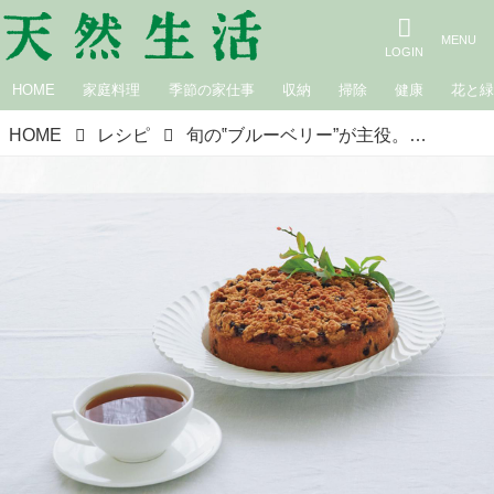
HOME
家庭料理
季節の家仕事
収納
掃除
健康
花と
HOME
レシピ
旬の‟ブルーベリー”が主役。素朴な夏のケーキ「ブルーベリーバックル」のつくり方／料理研究家・内田真美さん