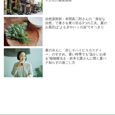
子さんの最新旅術
自然派医師・本間真二郎さんの「身近な
自然」で暑さを乗り切る3つの工夫。夏の
お風呂は“よもぎやハッカ油”ですっきり
夏の冷えに「赤じそハイビスカスティ
ー」のすすめ。暑い時季でも“温かいお茶
を”植物療法士・鈴木七重さんに聞く夏バ
テ知らずの過ごし方