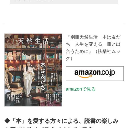
『別冊天然生活 本は友だ
ち 人生を変える一冊と出
合うために』（扶桑社ムッ
ク）
amazonで見る
◆「本」を愛する方々による、読書の楽しみ