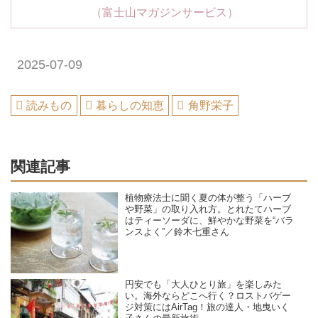
（富士山マガジンサービス）
2025-07-09
読みもの
暮らしの知恵
角野栄子
関連記事
植物療法士に聞く夏の体が整う「ハーブ
や野菜」の取り入れ方。とれたてハーブ
はティーソーダに、鮮やかな野菜を“バラ
ンスよく”／鈴木七重さん
円安でも「大人ひとり旅」を楽しみた
い。海外ならどこへ行く？ロストバゲー
ジ対策にはAirTag！旅の達人・地曳いく