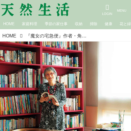
HOME
家庭料理
季節の家仕事
収納
掃除
健康
花と
HOME
『魔女の宅急便』作者・角野栄子さんの本棚を拝見。計20台の棚に並ぶ、捨てられない本の数々。好奇心のおもむくまま“未知の世界”への旅をたのしむ