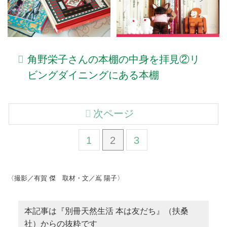
角野栄子さんの本棚の中身を拝見②リ
ビングダイニングにある本棚
次ページ
1
2
3
〈撮影／有賀 傑 取材・文／嶌 陽子〉
本記事は『別冊天然生活 本は友だち』（扶桑
社）からの抜粋です