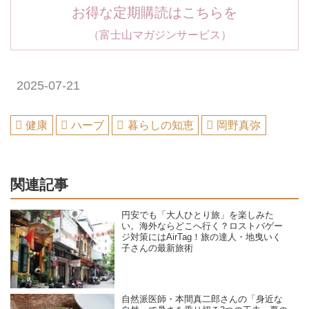
お得な定期購読はこちらを
（富士山マガジンサービス）
2025-07-21
健康
ハーブ
暮らしの知恵
岡野真弥
関連記事
円安でも「大人ひとり旅」を楽しみた
い。海外ならどこへ行く？ロストバゲー
ジ対策にはAirTag！旅の達人・地曳いく
子さんの最新旅術
自然派医師・本間真二郎さんの「身近な