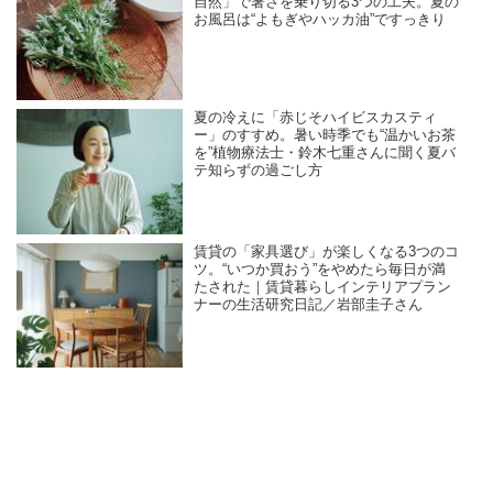
自然」で暑さを乗り切る3つの工夫。夏の
お風呂は“よもぎやハッカ油”ですっきり
夏の冷えに「赤じそハイビスカスティ
ー」のすすめ。暑い時季でも“温かいお茶
を”植物療法士・鈴木七重さんに聞く夏バ
テ知らずの過ごし方
賃貸の「家具選び」が楽しくなる3つのコ
ツ。“いつか買おう”をやめたら毎日が満
たされた｜賃貸暮らしインテリアプラン
ナーの生活研究日記／岩部圭子さん