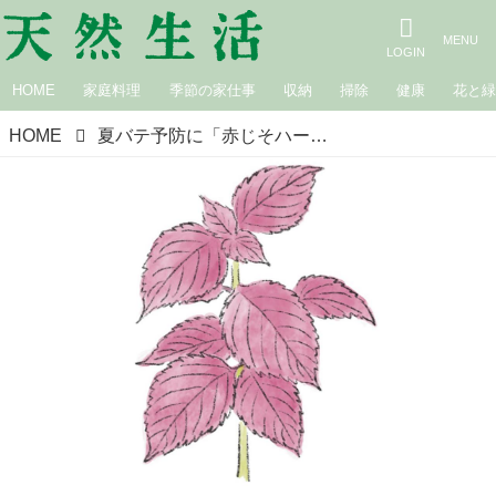
HOME
家庭料理
季節の家仕事
収納
掃除
健康
花と
HOME
夏バテ予防に「赤じそハーブティー」のつくり方。冷房で冷えた体を温め、弱った胃腸を整える／植物療法士・岡野真弥さん