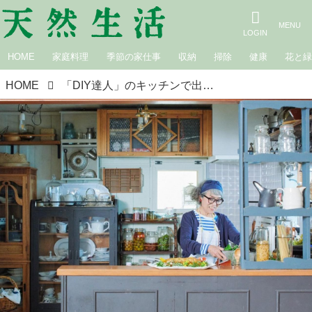
HOME
家庭料理
季節の家仕事
収納
掃除
健康
花と
HOME
「DIY達人」のキッチンで出合った、工夫とアイデア。好きなものに囲まれて“センスよく整える”暮らしとインテリア／伊藤英代さんの暮らしのまんなか