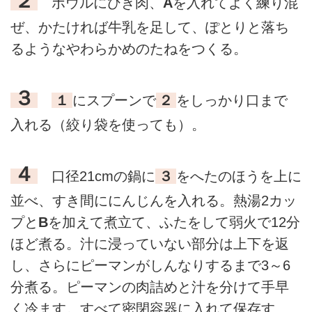
２
ボウルにひき肉、
A
を入れてよく練り混
ぜ、かたければ牛乳を足して、ぽとりと落ち
るようなやわらかめのたねをつくる。
３
１
にスプーンで
２
をしっかり口まで
入れる（絞り袋を使っても）。
４
口径21cmの鍋に
３
をへたのほうを上に
並べ、すき間ににんじんを入れる。熱湯2カッ
プと
B
を加えて煮立て、ふたをして弱火で12分
ほど煮る。汁に浸っていない部分は上下を返
し、さらにピーマンがしんなりするまで3～6
分煮る。ピーマンの肉詰めと汁を分けて手早
く冷ます。すべて密閉容器に入れて保存す