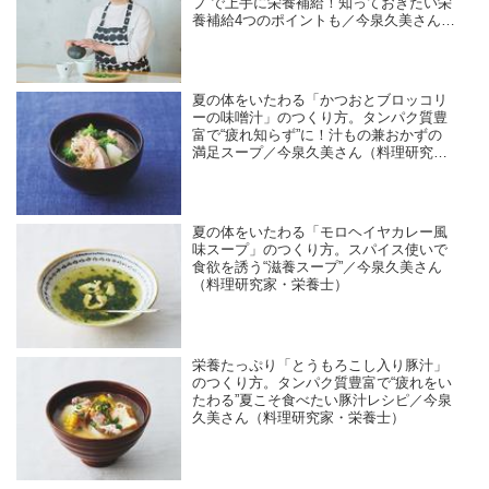
プ”で上手に栄養補給！知っておきたい栄
養補給4つのポイントも／今泉久美さん
（料理研究家・栄養士）
夏の体をいたわる「かつおとブロッコリ
ーの味噌汁」のつくり方。タンパク質豊
富で“疲れ知らず”に！汁もの兼おかずの
満足スープ／今泉久美さん（料理研究
家・栄養士）
夏の体をいたわる「モロヘイヤカレー風
味スープ」のつくり方。スパイス使いで
食欲を誘う“滋養スープ”／今泉久美さん
（料理研究家・栄養士）
栄養たっぷり「とうもろこし入り豚汁」
のつくり方。タンパク質豊富で“疲れをい
たわる”夏こそ食べたい豚汁レシピ／今泉
久美さん（料理研究家・栄養士）