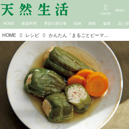
HOME
家庭料理
季節の家仕事
収納
掃除
健康
花と
HOME
レシピ
かんたん「まるごとピーマンの肉詰め煮」のつくり方。栄養士が食べている“ラクでおいしい”つくりおき／今泉久美さん