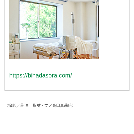
シンプルな毎日のケアが、すこや
かな素肌を育ててくれます。今回
は、肌をいたわるためのやさしい
クレンジングとスキンケアのステ
ップを、「美肌室ソラ」の舘山信
子さんに教えてもらいました。
https://bihadasora.com/
〈撮影／星 亘 取材・文／高田真莉絵〉