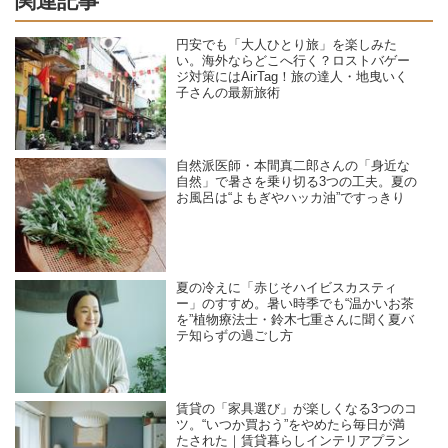
関連記事
円安でも「大人ひとり旅」を楽しみた
い。海外ならどこへ行く？ロストバゲー
ジ対策にはAirTag！旅の達人・地曳いく
子さんの最新旅術
自然派医師・本間真二郎さんの「身近な
自然」で暑さを乗り切る3つの工夫。夏の
お風呂は“よもぎやハッカ油”ですっきり
夏の冷えに「赤じそハイビスカスティ
ー」のすすめ。暑い時季でも“温かいお茶
を”植物療法士・鈴木七重さんに聞く夏バ
テ知らずの過ごし方
賃貸の「家具選び」が楽しくなる3つのコ
ツ。“いつか買おう”をやめたら毎日が満
たされた｜賃貸暮らしインテリアプラン