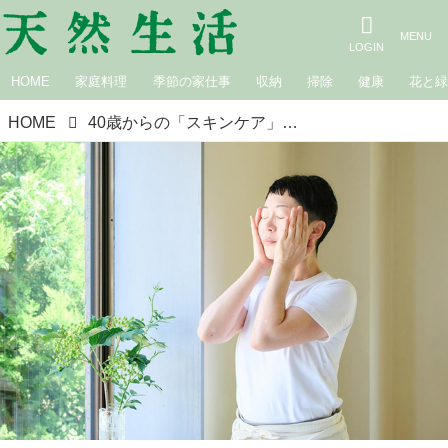
HOME
家庭料理
季節の家仕事
収納
掃除
健康
花と
HOME
40歳からの「スキンケア」肌と心をいたわる“4つの習慣”と、大人の肌変化と上手につきあうコツ／美肌室ソラ・舘山信子さん