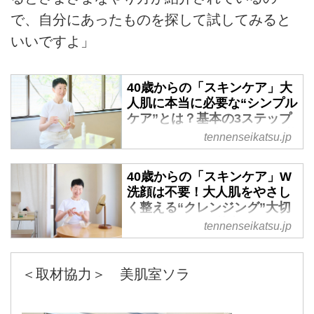
で、自分にあったものを探して試してみると
いいですよ」
40歳からの「スキンケア」大
人肌に本当に必要な“シンプル
ケア”とは？基本の3ステップ
と、肌ケアのお悩みQ＆A／美
tennenseikatsu.jp
肌室ソラ・舘山信子さん
多くの変化を実感する40代からの
40歳からの「スキンケア」W
大人の肌に向けた、悩みに寄り添
洗顔は不要！大人肌をやさし
いながら無理なく続けられる「シ
く整える“クレンジング”大切
ンプルスキンケア」の基本と、
なポイントと、基本の3ステ
tennenseikatsu.jp
「美肌室ソラ」店主の舘山信子さ
ップ／美肌室ソラ・舘山信子
んが実践するミニマルなケアのポ
さん
イントをQ&A形式でわかりやすく
＜取材協力＞ 美肌室ソラ
大人の肌に大切なのは、落としす
解説します。
ぎないこと。肌のうるおいを守り
ながら、やさしく整える。そんな