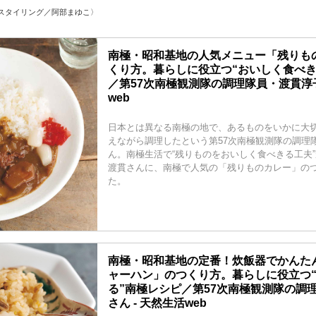
スタイリング／阿部まゆこ〉
南極・昭和基地の人気メニュー「残りも
くり方。暮らしに役立つ“おいしく食べき
／第57次南極観測隊の調理隊員・渡貫淳子
web
日本とは異なる南極の地で、あるものをいかに大
えながら調理したという第57次南極観測隊の調理
ん。南極生活で“残りものをおいしく食べきる工夫
渡貫さんに、南極で人気の「残りものカレー」の
た。
南極・昭和基地の定番！炊飯器でかんた
ャーハン」のつくり方。暮らしに役立つ
る”南極レシピ／第57次南極観測隊の調
さん - 天然生活web