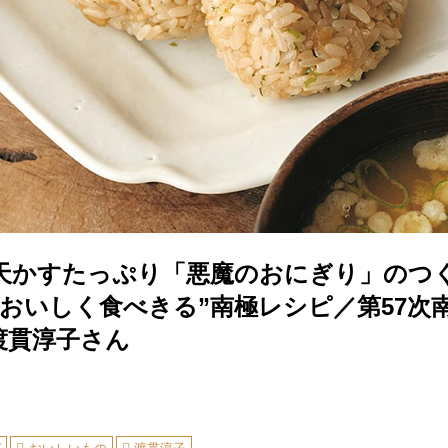
天かすたっぷり「悪魔のおにぎり」のつ
“おいしく食べきる”南極レシピ／第57次
渡貫淳子さん