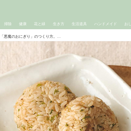
掃除
健康
花と緑
生き方
生活道具
ハンドメイド
お
やみつき！天かすたっぷり「悪魔のおにぎり」のつくり方。暮らしに役立つ“おいしく食べきる”南極レシピ／第57次南極観測隊の調理隊員・渡貫淳子さん