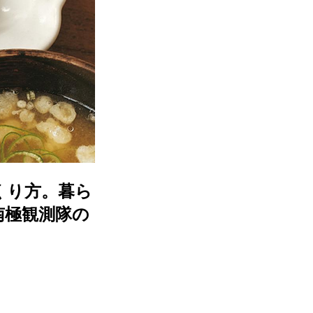
くり方。暮ら
南極観測隊の