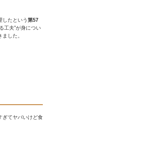
理したという
第57
る工夫”が身につい
きました。
すぎてヤバいけど食