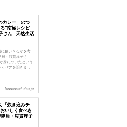
のカレー」のつ
る”南極レシピ
さん - 天然生活
切に使いきるかを考
隊員・渡貫淳子さ
”が身についたという
つくり方を聞きまし
tennenseikatsu.jp
ん「炊き込みチ
“おいしく食べき
理隊員・渡貫淳子