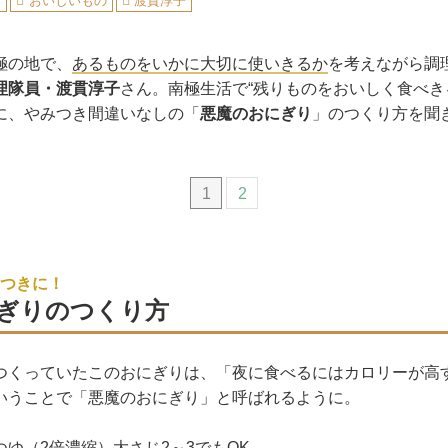
ピ
おいしいもの
渡貫淳子
極の地で、
あるものをいかに大切に使いきるか
を考えながら調
理隊員・渡貫淳子
さん。南極生活で“残りものをおいしく食べき
に、やみつき間違いなしの「
悪魔のおにぎり
」のつくり方を聞
1
2
つきに！
ぎりのつくり方
つくっていたこのおにぎりは、「夜に食べるにはカロリーが高
いうことで「悪魔のおにぎり」と呼ばれるように。
ゆ（2倍濃縮）大さじ2～3でもOK。