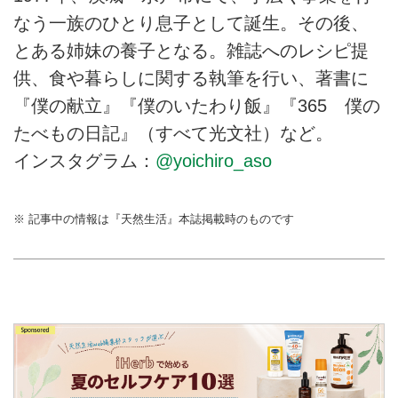
紹介します。 （『天然生活』
なう一族のひとり息子として誕生。その後、
2024年9月号掲載）
とある姉妹の養子となる。雑誌へのレシピ提
供、食や暮らしに関する執筆を行い、著書に
『僕の献立』『僕のいたわり飯』『365 僕の
たべもの日記』（すべて光文社）など。
インスタグラム：
@yoichiro_aso
※ 記事中の情報は『天然生活』本誌掲載時のものです