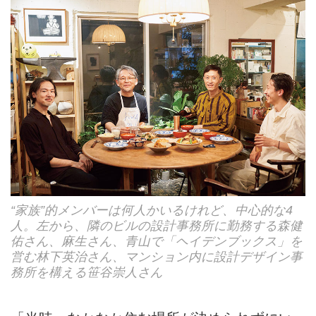
“家族”的メンバーは何人かいるけれど、中心的な4
人。左から、隣のビルの設計事務所に勤務する森健
佑さん、麻生さん、青山で「ヘイデンブックス」を
営む林下英治さん、マンション内に設計デザイン事
務所を構える笹谷崇人さん