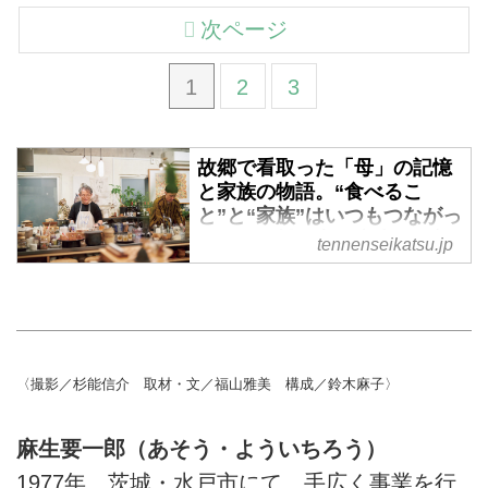
次ページ
1
2
3
故郷で看取った「母」の記憶
と家族の物語。“食べるこ
と”と“家族”はいつもつながっ
ていた／料理家・麻生要一郎
tennenseikatsu.jp
さん - 天然生活web
無条件に愛せるようで、ときに他
人以上にやっかいで。それでも大
切にしたいと思う、その存在が家
族です。料理家・麻生要一郎さん
〈撮影／杉能信介 取材・文／福山雅美 構成／鈴木麻子〉
に、料理をするきっかけにもな
り、故郷で看取ったお母さまの話
麻生要一郎（あそう・よういちろう）
を聞きました。麻生さんの家族の
年表、印象的な家族の“言葉集”も
1977年、茨城・水戸市にて、手広く事業を行