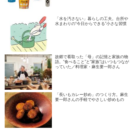
「水を汚さない」暮らしの工夫。台所や
水まわりの“今日からできる”小さな習慣
故郷で看取った「母」の記憶と家族の物
語。“食べること”と“家族”はいつもつなが
っていた／料理家・麻生要一郎さん
「長いもカレー炒め」のつくり方。麻生
要一郎さんの手軽でやさしい炒めもの