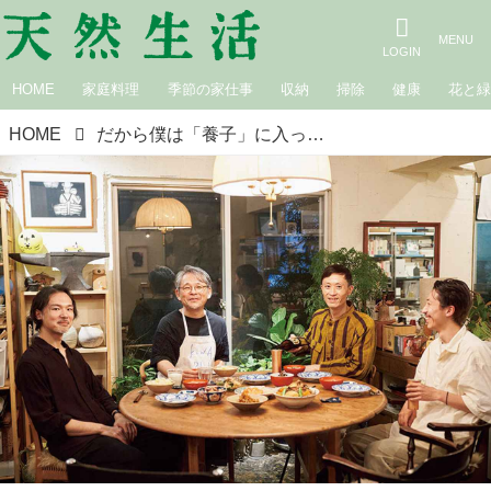
HOME
家庭料理
季節の家仕事
収納
掃除
健康
花と
HOME
だから僕は「養子」に入った。出会ってすぐに“家族”になった老姉妹との日々と“家族的”な仲間たち／料理家・麻生要一郎さん