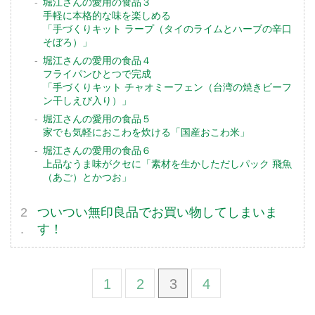
堀江さんの愛用の食品３
手軽に本格的な味を楽しめる
「手づくりキット ラープ（タイのライムとハーブの辛口
そぼろ）」
堀江さんの愛用の食品４
フライパンひとつで完成
「手づくりキット チャオミーフェン（台湾の焼きビーフ
ン干しえび入り）」
堀江さんの愛用の食品５
家でも気軽におこわを炊ける「国産おこわ米」
堀江さんの愛用の食品６
上品なうま味がクセに「素材を生かしただしパック 飛魚
（あご）とかつお」
ついつい無印良品でお買い物してしまいま
す！
1
2
3
4