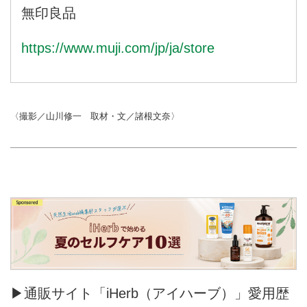
た。今回のテーマは、お出かけの
フが実際に愛用している品が気に
無印良品
必需品。旅と通勤それぞれのおす
なる！ という方も多いのではな
すめを紹介します。担当者ならで
いでしょうか。そこで天然生活編
https://www.muji.com/jp/ja/store
はの便利な使い方も教えていただ
集部が無印良品の本社を訪ね、商
きました。
品開発担当者の愛用品を聞きまし
旅や通勤を快適にする「私のマス
た。今回のテーマは、SNSでも話
トアイテム」6選
題のメイクアップ用品。担当者な
編集部が訪れたのは、使う人の目
〈撮影／山川修一 取材・文／諸根文奈〉
らではの便利な使い方も教えてい
線に立った使い勝手のいい“良い
ただきました。
品”を届ける「無印良品」の本社
肌をケアしながらメイク。私を整
です。今回お話を...
える「メイク」用品5選
編集部が訪れたのは、使う人の目
線に立った使い勝手のいい“良い
品”を届ける「無印良品」の本社
です。今回お話を聞いたのは、メ
イク...
▶通販サイト「iHerb（アイハーブ）」愛用歴