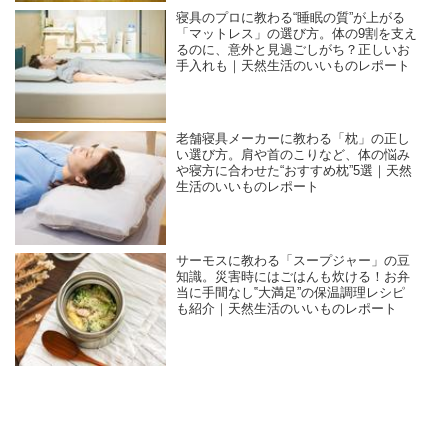
寝具のプロに教わる“睡眠の質”が上がる
「マットレス」の選び方。体の9割を支え
るのに、意外と見過ごしがち？正しいお
手入れも｜天然生活のいいものレポート
老舗寝具メーカーに教わる「枕」の正し
い選び方。肩や首のこりなど、体の悩み
や寝方に合わせた“おすすめ枕”5選｜天然
生活のいいものレポート
サーモスに教わる「スープジャー」の豆
知識。災害時にはごはんも炊ける！お弁
当に手間なし‟大満足”の保温調理レシピ
も紹介｜天然生活のいいものレポート