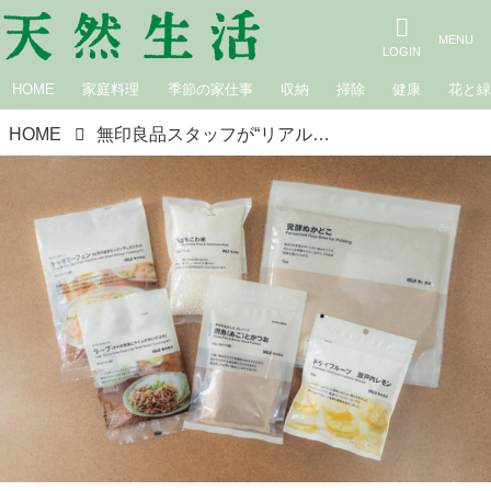
HOME
家庭料理
季節の家仕事
収納
掃除
健康
花と
HOME
無印良品スタッフが“リアルに常備”するリピート食品6選。人気商品「発酵ぬかどこ」の意外な使い方も公開！｜天然生活のいいものレポート