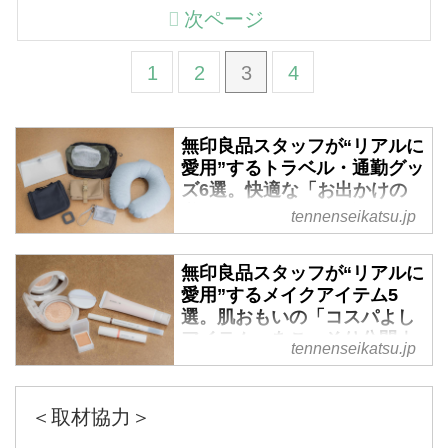
次ページ
1
2
3
4
無印良品スタッフが“リアルに
愛用”するトラベル・通勤グッ
ズ6選。快適な「お出かけの
必需品」をこっそり公開｜天
tennenseikatsu.jp
然生活のいいものレポート -
天然生活web
無印良品スタッフが“リアルに
シンプルで使い心地のいい“良
愛用”するメイクアイテム5
品”が揃う『無印良品』。スタッ
選。肌おもいの「コスパよし
フが実際に愛用している品が気に
アイテム」をこっそり公開｜
tennenseikatsu.jp
なる！ という方も多いのではな
天然生活のいいものレポート
いでしょうか。そこで天然生活編
- 天然生活web
集部が無印良品の本社を訪ね、商
＜取材協力＞
シンプルで使い心地のいい“良
品開発担当者の愛用品を聞きまし
品”が揃う『無印良品』。スタッ