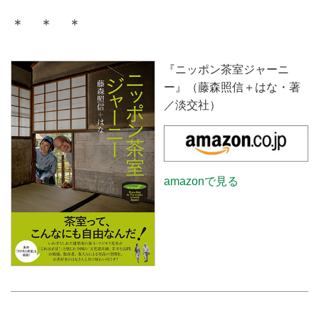
＊ ＊ ＊
『ニッポン茶室ジャーニ
ー』（藤森照信＋はな・著
／淡交社）
amazonで見る