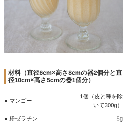
材料（直径6cm×高さ8cmの器2個分と直
径10cm×高さ5cmの器1個分）
1個（皮と種を除
● マンゴー
いて300g）
● 粉ゼラチン
5g