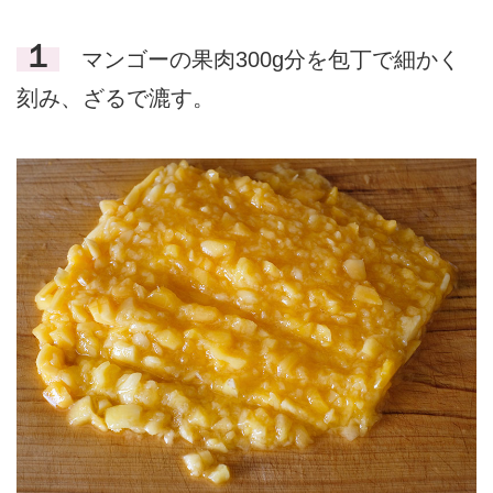
１
マンゴーの果肉300g分を包丁で細かく
刻み、ざるで漉す。