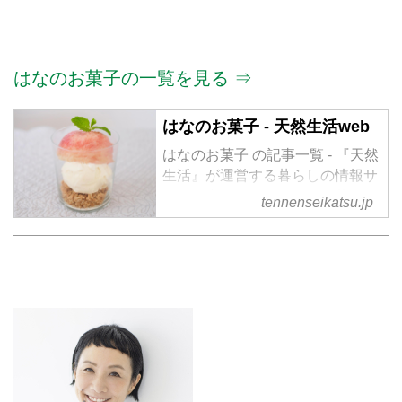
はなのお菓子の一覧を見る ⇒
はなのお菓子 - 天然生活web
はなのお菓子 の記事一覧 - 『天然
生活』が運営する暮らしの情報サ
イト。食やファッション、暮らし
tennenseikatsu.jp
の知恵はもちろん、Webオリジナ
ルの情報を毎日配信