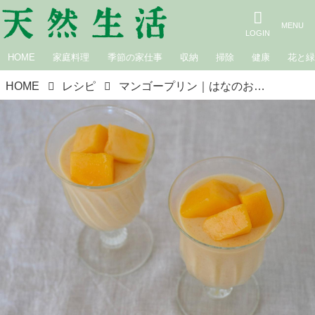
HOME
家庭料理
季節の家仕事
収納
掃除
健康
花と
HOME
レシピ
マンゴープリン｜はなのお菓子