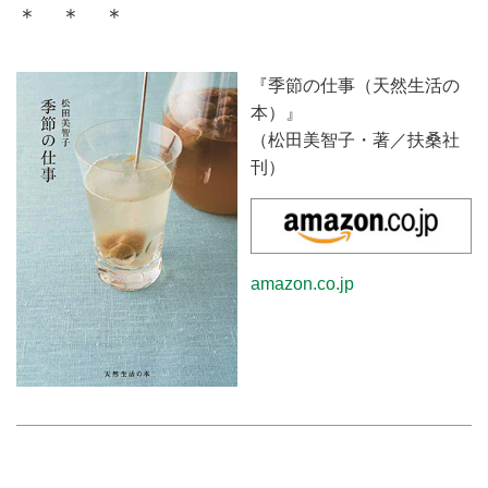
＊ ＊ ＊
『季節の仕事（天然生活の
本）』
（松田美智子・著／扶桑社
刊）
amazon.co.jp