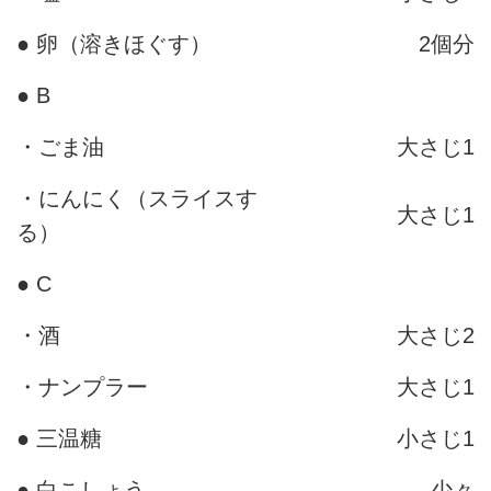
● 卵（溶きほぐす）
2個分
● B
・ごま油
大さじ1
・にんにく（スライスす
大さじ1
る）
● C
・酒
大さじ2
・ナンプラー
大さじ1
● 三温糖
小さじ1
● 白こしょう
少々