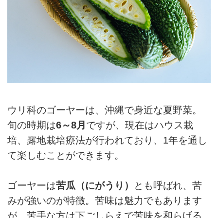
ウリ科のゴーヤーは、沖縄で身近な夏野菜。
旬の時期は
6～8月
ですが、現在はハウス栽
培、露地栽培療法が行われており、1年を通し
て楽しむことができます。
ゴーヤーは
苦瓜（にがうり）
とも呼ばれ、苦
みが強いのが特徴。苦味は魅力でもあります
が、苦手な方は下ごしらえで苦味を和らげる