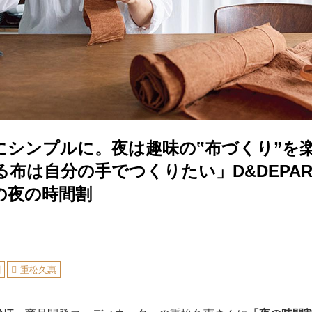
にシンプルに。夜は趣味の‟布づくり”を
布は自分の手でつくりたい」D&DEPAR
の夜の時間割
割
重松久惠