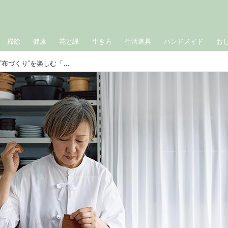
掃除
健康
花と緑
生き方
生活道具
ハンドメイド
お
夕食は早めにシンプルに。夜は趣味の‟布づくり”を楽しむ「暮らしにまつわる布は自分の手でつくりたい」D&DEPARTMENT・重松久惠さんの夜の時間割