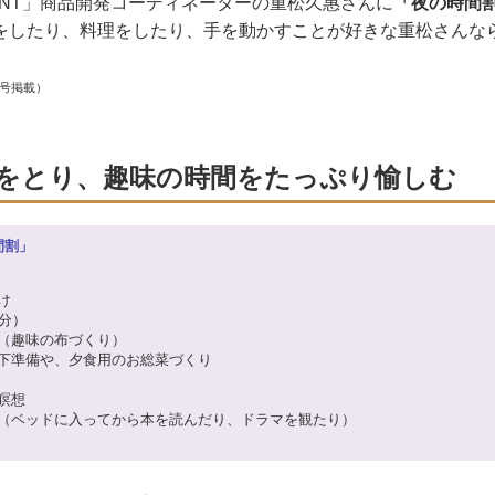
MENT」商品開発コーディネーターの重松久惠さんに
「夜の時間
をしたり、料理をしたり、手を動かすことが好きな重松さんな
。
月号掲載）
をとり、趣味の時間をたっぷり愉しむ
間割」
け
0分）
間（趣味の布づくり）
食の下準備や、夕食用のお総菜づくり
、瞑想
入る（ベッドに入ってから本を読んだり、ドラマを観たり）