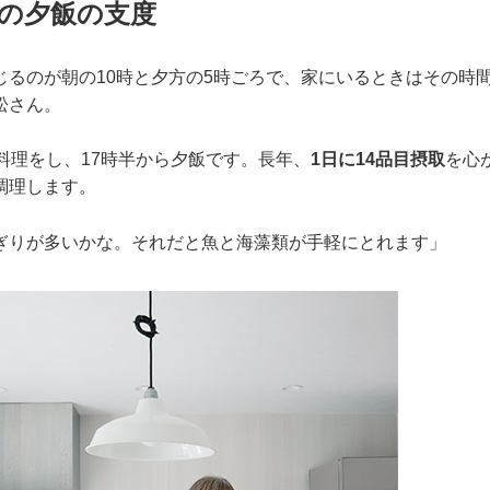
の夕飯の支度
じるのが朝の10時と夕方の5時ごろで、家にいるときはその時
松さん。
料理をし、17時半から夕飯です。長年、
1日に14品目摂取
を心
調理します。
ぎりが多いかな。それだと魚と海藻類が手軽にとれます」