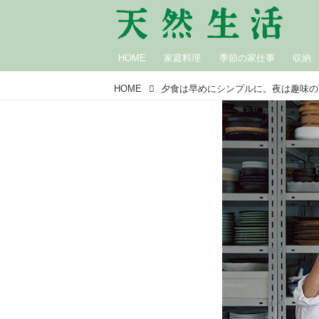
HOME
家庭料理
季節の家仕事
収納
HOME