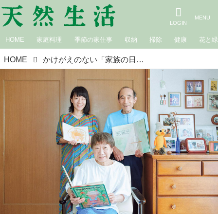
HOME
家庭料理
季節の家仕事
収納
掃除
健康
花と
HOME
かけがえのない「家族の日常」を絵本に。家族4人の悩みも喜びも“手づくりの絵本”に込めて半世紀。愛で紡ぐ小さな幸せの物語／まちだファミリー