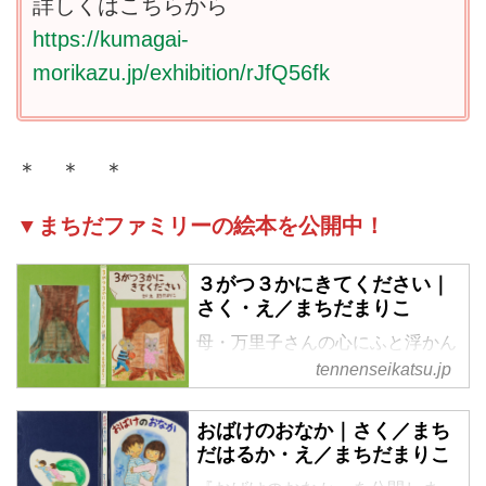
詳しくはこちらから
https://kumagai-
morikazu.jp/exhibition/rJfQ56fk
＊ ＊ ＊
▼まちだファミリーの絵本を公開中！
３がつ３かにきてください｜
さく・え／まちだまりこ
母・万里子さんの心にふと浮かん
だひな祭りのシーンを描きたくて
tennenseikatsu.jp
生まれた絵本。かわいい世界観に
引き込まれます。
おばけのおなか｜さく／まち
だはるか・え／まちだまりこ