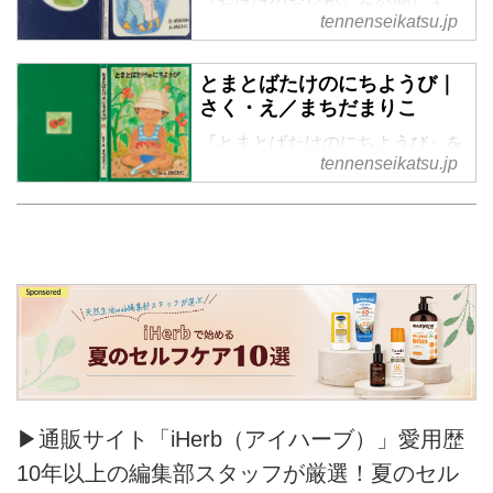
『おばけのおなか』を公開しま
tennenseikatsu.jp
す。町田家で実際にあったストー
リーを絵本に。子ども時代のちょ
っとした怖いもの見たさがうまく
とまとばたけのにちようび｜
現れています。おばけのおなかの
さく・え／まちだまりこ
正体は、実際は母・万里子さんだ
『とまとばたけのにちようび』を
ったとか。
tennenseikatsu.jp
公開します。子どもに土いじりを
させたいという動機でスタート
し、9年間続けた区民農園でのエ
ピソードです。
▶通販サイト「iHerb（アイハーブ）」愛用歴
10年以上の編集部スタッフが厳選！夏のセル