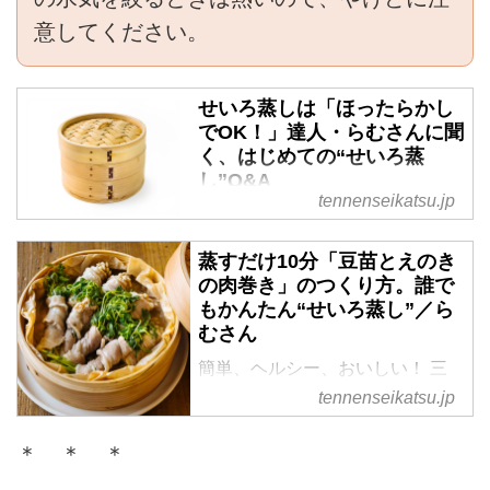
意してください。
せいろ蒸しは「ほったらかし
でOK！」達人・らむさんに聞
く、はじめての“せいろ蒸
し”Q&A
tennenseikatsu.jp
簡単、ヘルシー、おいしい！ 三
拍子そろった、いま大ブームの
蒸すだけ10分「豆苗とえのき
「せいろ蒸し」。現在発売中の
の肉巻き」のつくり方。誰で
『フーディストノートmagazine
もかんたん“せいろ蒸し”／ら
vol.3』では、手軽につくれる「せ
むさん
いろ蒸し」を特集しています。今
回は、特集のなかで紹介されてい
簡単、ヘルシー、おいしい！ 三
る、フォロワー16万人超、インス
拍子そろった、いま大ブームの
tennenseikatsu.jp
タグラムで話題の“365日せいろ蒸
「せいろ蒸し」。現在発売中の
し”の達人・らむさんに、「せい
『フーディストノートmagazine
＊ ＊ ＊
ろQ&A」を伺いました。
vol.3』では、手軽につくれる「せ