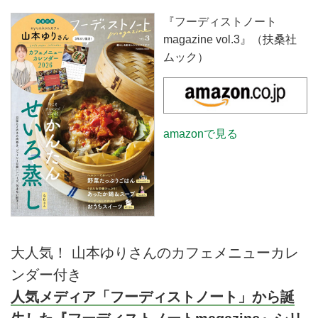
いろ蒸し」を特集しています。今
回は、特集のなかで紹介されてい
『フーディストノート
る、フォロワー16万人超、インス
magazine vol.3』（扶桑社
タグラムで話題の“365日せいろ蒸
ムック）
し”の達人・らむさんに、誰でも
簡単につくれる「豆苗とえのきの
肉巻き」のつくり方を教えてもら
いました。
amazonで見る
大人気！ 山本ゆりさんのカフェメニューカレ
ンダー付き
人気メディア「フーディストノート」から誕