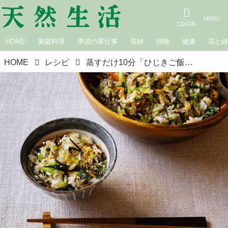
HOME
家庭料理
季節の家仕事
収納
掃除
健康
花と
HOME
レシピ
蒸すだけ10分「ひじきご飯」のつくり方。野菜不足も解消！誰でもかんたん“せいろ蒸し”／らむさん