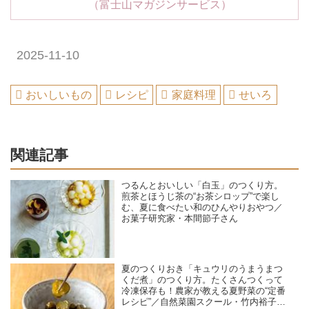
（富士山マガジンサービス）
2025-11-10
おいしいもの
レシピ
家庭料理
せいろ
関連記事
つるんとおいしい「白玉」のつくり方。
煎茶とほうじ茶の“お茶シロップ”で楽し
む、夏に食べたい和のひんやりおやつ／
お菓子研究家・本間節子さん
夏のつくりおき「キュウリのうまうまつ
くだ煮」のつくり方。たくさんつくって
冷凍保存も！農家が教える夏野菜の“定番
レシピ”／自然菜園スクール・竹内裕子さ