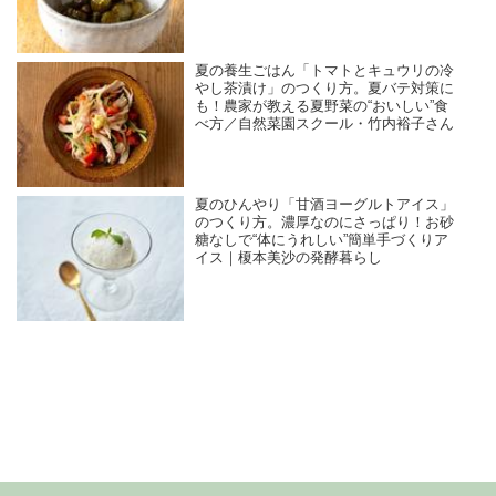
ん
夏の養生ごはん「トマトとキュウリの冷
やし茶漬け」のつくり方。夏バテ対策に
も！農家が教える夏野菜の“おいしい”食
べ方／自然菜園スクール・竹内裕子さん
夏のひんやり「甘酒ヨーグルトアイス」
のつくり方。濃厚なのにさっぱり！お砂
糖なしで“体にうれしい”簡単手づくりア
イス｜榎本美沙の発酵暮らし