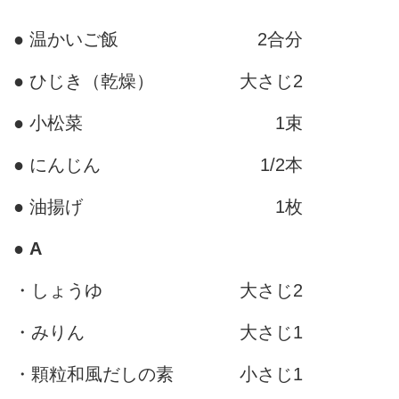
● 温かいご飯
2合分
● ひじき（乾燥）
大さじ2
● 小松菜
1束
● にんじん
1/2本
● 油揚げ
1枚
●
A
・しょうゆ
大さじ2
・みりん
大さじ1
・顆粒和風だしの素
小さじ1