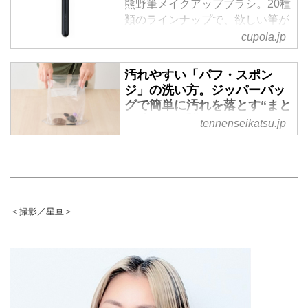
熊野筆メイクアップブラシ。20種
類のラインナップで、欲しい筆が
必ず見つかります。 ギフトにも
cupola.jp
最適です。メイクアップアーチス
ト20年以上の経験を持つ
汚れやすい「パフ・スポン
NATSUKA（なつか）がプロデュ
ジ」の洗い方。ジッパーバッ
ースした筆。刻印も出来ます。
グで簡単に汚れを落とす“まと
め洗い”の手順
tennenseikatsu.jp
ファンデーションやチークをのせ
るパフやスポンジは、意外と汚れ
がたまりやすいメイク道具。まと
めて洗えるジッパーバッグを使え
ば、手間なく清潔に保てて、メイ
＜撮影／星亘＞
クの仕上がりもぐっとよくなりま
す。今回は、メイクアップアーテ
ィストのAKIIさんに、短時間でさ
っときれいにお手入れできる方法
を教わりました。