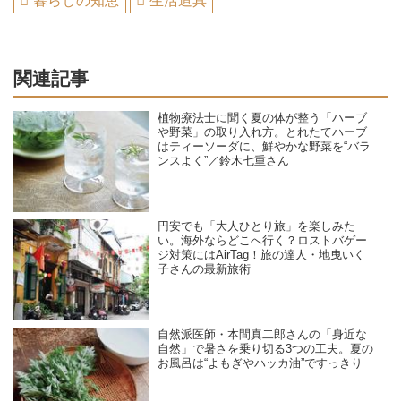
暮らしの知恵
生活道具
関連記事
植物療法士に聞く夏の体が整う「ハーブ
や野菜」の取り入れ方。とれたてハーブ
はティーソーダに、鮮やかな野菜を“バラ
ンスよく”／鈴木七重さん
円安でも「大人ひとり旅」を楽しみた
い。海外ならどこへ行く？ロストバゲー
ジ対策にはAirTag！旅の達人・地曳いく
子さんの最新旅術
自然派医師・本間真二郎さんの「身近な
自然」で暑さを乗り切る3つの工夫。夏の
お風呂は“よもぎやハッカ油”ですっきり