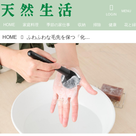
HOME
家庭料理
季節の家仕事
収納
掃除
健康
花と
HOME
ふわふわな毛先を保つ「化粧ブラシ」の洗い方。何で洗う？頻度は？プロが教える洗い方と乾かし方／メイクアップアーティスト・AKIIさん