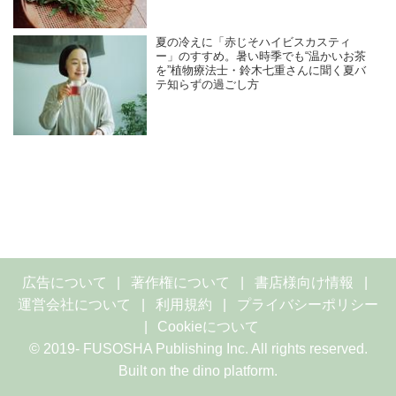
夏の冷えに「赤じそハイビスカスティ
ー」のすすめ。暑い時季でも“温かいお茶
を”植物療法士・鈴木七重さんに聞く夏バ
テ知らずの過ごし方
広告について
著作権について
書店様向け情報
運営会社について
利用規約
プライバシーポリシー
Cookieについて
© 2019- FUSOSHA Publishing Inc. All rights reserved.
Built on
the dino platform
.