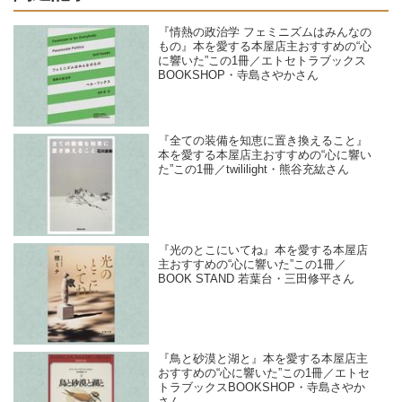
『情熱の政治学 フェミニズムはみんなの
もの』本を愛する本屋店主おすすめの“心
に響いた”この1冊／エトセトラブックス
BOOKSHOP・寺島さやかさん
『全ての装備を知恵に置き換えること』
本を愛する本屋店主おすすめの“心に響い
た”この1冊／twililight・熊谷充紘さん
『光のとこにいてね』本を愛する本屋店
主おすすめの“心に響いた”この1冊／
BOOK STAND 若葉台・三田修平さん
『鳥と砂漠と湖と』本を愛する本屋店主
おすすめの“心に響いた”この1冊／エトセ
トラブックスBOOKSHOP・寺島さやか