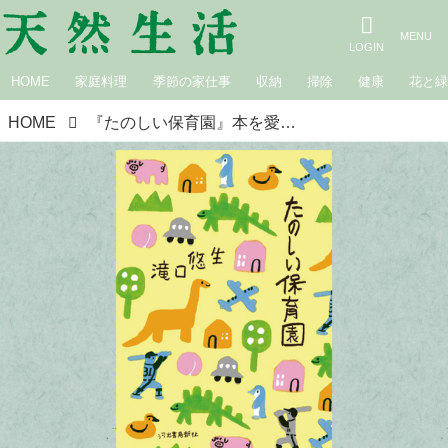
HOME
家庭料理
季節の家仕事
収納
掃除
健康
花と
HOME
『たのしい保育園』本を愛する本屋店主おすすめの“心に響いた”この1冊／twililight・熊谷充紘さん