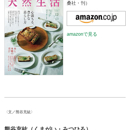
桑社・刊）
amazonで見る
〈文／熊谷充紘〉
熊谷充紘（くまがい・みつひろ）