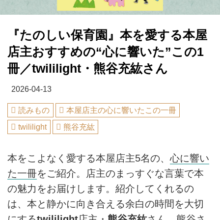
『たのしい保育園』本を愛する本屋
店主おすすめの“心に響いた”この1
冊／twililight・熊谷充紘さん
2026-04-13
読みもの
本屋店主の心に響いたこの一冊
twililight
熊谷充紘
本をこよなく愛する本屋店主5名の、
心に響い
た一冊
をご紹介。店主のまっすぐな言葉で本
の魅力をお届けします。紹介してくれるの
は、本と静かに向き合える余白の時間を大切
にする
twililight
店主・
熊谷充紘
さん。熊谷さ